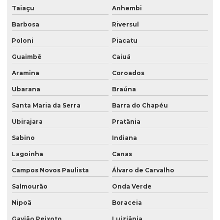
Taiaçu
Anhembi
Barbosa
Riversul
Poloni
Piacatu
Guaimbê
Caiuá
Aramina
Coroados
Ubarana
Braúna
Santa Maria da Serra
Barra do Chapéu
Ubirajara
Pratânia
Sabino
Indiana
Lagoinha
Canas
Campos Novos Paulista
Álvaro de Carvalho
Salmourão
Onda Verde
Nipoã
Boraceia
Gavião Peixoto
Luiziânia