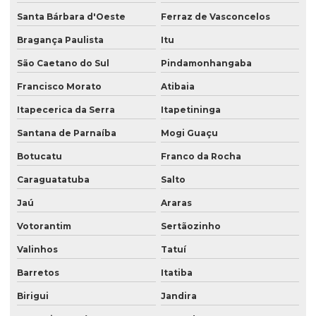
Saco plástico refil
Santa Bárbara d'Oeste
Ferraz de Vasconcelos
Saco plástico valvula lateral
Bragança Paulista
Itu
Saco plastico valvulado
São Caetano do Sul
Pindamonhangaba
Saco plástico valvulado para adubo
Francisco Morato
Atibaia
Saco plastico valvulado para argamassa
Itapecerica da Serra
Itapetininga
Saco plastico valvulado para textura
Santana de Parnaíba
Mogi Guaçu
Botucatu
Franco da Rocha
Saco de rafia boca aberta
Caraguatatuba
Salto
Saco stand up
Jaú
Araras
Saco stand up pouche
Votorantim
Sertãozinho
Saco com válvula
Valinhos
Tatuí
Saco valvula lateral
Barretos
Itatiba
Saco valvula topo
Birigui
Jandira
Saco valvulado 18 kg