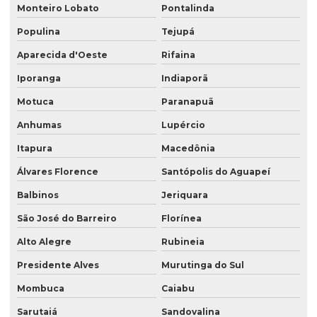
Monteiro Lobato
Pontalinda
Populina
Tejupá
Aparecida d'Oeste
Rifaina
Iporanga
Indiaporã
Motuca
Paranapuã
Anhumas
Lupércio
Itapura
Macedônia
Álvares Florence
Santópolis do Aguapeí
Balbinos
Jeriquara
São José do Barreiro
Florínea
Alto Alegre
Rubineia
Presidente Alves
Murutinga do Sul
Mombuca
Caiabu
Sarutaiá
Sandovalina