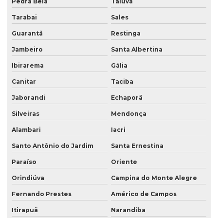
Pedra Bela
Taiúva
Tarabai
Sales
Guarantã
Restinga
Jambeiro
Santa Albertina
Ibirarema
Gália
Canitar
Taciba
Jaborandi
Echaporã
Silveiras
Mendonça
Alambari
Iacri
Santo Antônio do Jardim
Santa Ernestina
Paraíso
Oriente
Orindiúva
Campina do Monte Alegre
Fernando Prestes
Américo de Campos
Itirapuã
Narandiba