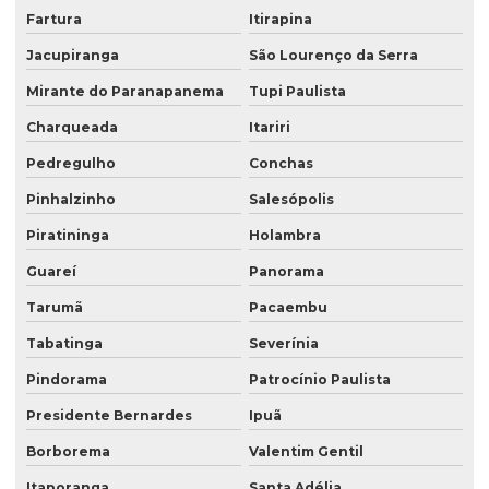
Fartura
Itirapina
Jacupiranga
São Lourenço da Serra
Mirante do Paranapanema
Tupi Paulista
Charqueada
Itariri
Pedregulho
Conchas
Pinhalzinho
Salesópolis
Piratininga
Holambra
Guareí
Panorama
Tarumã
Pacaembu
Tabatinga
Severínia
Pindorama
Patrocínio Paulista
Presidente Bernardes
Ipuã
Borborema
Valentim Gentil
Itaporanga
Santa Adélia