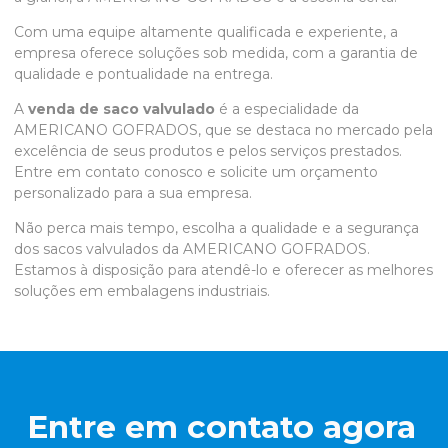
Com uma equipe altamente qualificada e experiente, a
empresa oferece soluções sob medida, com a garantia de
qualidade e pontualidade na entrega.
A
venda de saco valvulado
é a especialidade da
AMERICANO GOFRADOS, que se destaca no mercado pela
excelência de seus produtos e pelos serviços prestados.
Entre em contato conosco e solicite um orçamento
personalizado para a sua empresa.
Não perca mais tempo, escolha a qualidade e a segurança
dos sacos valvulados da AMERICANO GOFRADOS.
Estamos à disposição para atendê-lo e oferecer as melhores
soluções em embalagens industriais.
Entre em contato agora