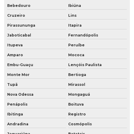
Saco valvulado laminado
Bebedouro
Ibiúna
Saco valvulado laminado de rafia
Cruzeiro
Lins
Saco valvulado lateral
Pirassununga
Itapira
Jaboticabal
Fernandópolis
Saco valvulado com manga externa
Itupeva
Peruíbe
Saco valvulado multifolhado
Amparo
Mococa
Saco valvulado de papel
Embu-Guaçu
Lençóis Paulista
Saco valvulado polipropileno
Monte Mor
Bertioga
Saco valvulado produto quimico
Tupã
Mirassol
Saco valvulado de rafia
Nova Odessa
Mongaguá
Saco valvulado de rafia impresso
Penápolis
Boituva
Saco valvulado rafia transparente
Ibitinga
Registro
Saco valvulado para sal
Andradina
Cosmópolis
Saco valvulado para textura
Jaguariúna
Batatais