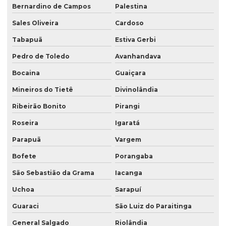
Bernardino de Campos
Palestina
Sales Oliveira
Cardoso
Tabapuã
Estiva Gerbi
Pedro de Toledo
Avanhandava
Bocaina
Guaiçara
Mineiros do Tietê
Divinolândia
Ribeirão Bonito
Pirangi
Roseira
Igaratá
Parapuã
Vargem
Bofete
Porangaba
São Sebastião da Grama
Iacanga
Uchoa
Sarapuí
Guaraci
São Luiz do Paraitinga
General Salgado
Riolândia