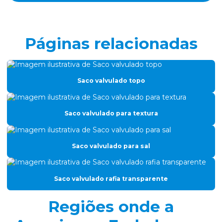
Empresa de são valvulado
Etiquetas adesivas em rolos
Páginas relacionadas
Fabrica de saco valvulado
Filme de alumínio para produtos finos
Saco valvulado topo
Filme gofrado
Filme gofrado para perfil de alumínio
Saco valvulado para textura
Filme para leites e derivados
Filme nylon poli para congelados
Saco valvulado para sal
Filme plástico para embalar carne
Filme plástico gofrado
Saco valvulado rafia transparente
Filme plástico sr coex
Regiões onde a
Filme termoencolhivel para vácuo