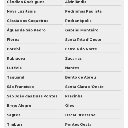
Cândido Rodrigues
Alvinlândia
Nova Luzitânia
Pedrinhas Paulista
Cássia dos Coqueiros
Pedranópolis
Águas de São Pedro
Gabriel Monteiro
Floreal
Santa Rita d'Oeste
Borebi
Estrela do Norte
Rubiácea
Zacarias
Lutécia
Nantes
Taquaral
Bento de Abreu
São Francisco
Santa Clara d'Oeste
São João das Duas Pontes
Pracinha
Brejo Alegre
Óleo
Sagres
Oscar Bressane
Timburi
Pontes Gestal