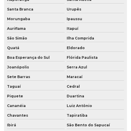
Santa Branca
Urupês
Morungaba
Ipaussu
Auriflama
Itapuí
São Simão
Ilha Comprida
Quatá
Eldorado
Boa Esperança do Sul
Flórida Paulista
Joanópolis
Serra Azul
Sete Barras
Maracaí
Taguaí
Cedral
Piquete
Duartina
Cananéia
Luiz Antônio
Chavantes
Tapiratiba
Ibirá
São Bento do Sapucaí