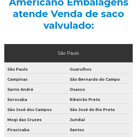
Americano Embalagens
Filmes laminados
atende Venda de saco
Filmes plásticos para congelados
valvulado:
Filmes termoformagem
Folha para manteiga laminada
Fornecedor de plástico gofrado
São Paulo
Fornecedor de saco valvulado
Indústria de saco valvulado
São Paulo
Guarulhos
Lacres termoencolhivel de pvc
Campinas
São Bernardo do Campo
Mão de obra de saco valvulado
Santo André
Osasco
Sorocaba
Ribeirão Preto
Plástico gofrado
São José dos Campos
São José do Rio Preto
Plástico gofrado para borracha
Mogi das Cruzes
Jundiaí
Plástico gofrado para embalar perfil de alumínio
Piracicaba
Santos
Plástico gofrado para perfil de alumínio