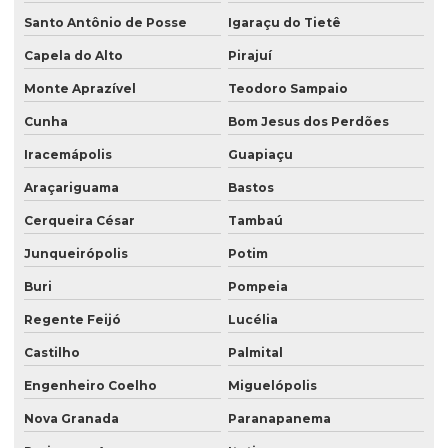
Santo Antônio de Posse
Igaraçu do Tietê
Capela do Alto
Pirajuí
Monte Aprazível
Teodoro Sampaio
Cunha
Bom Jesus dos Perdões
Iracemápolis
Guapiaçu
Araçariguama
Bastos
Cerqueira César
Tambaú
Junqueirópolis
Potim
Buri
Pompeia
Regente Feijó
Lucélia
Castilho
Palmital
Engenheiro Coelho
Miguelópolis
Nova Granada
Paranapanema