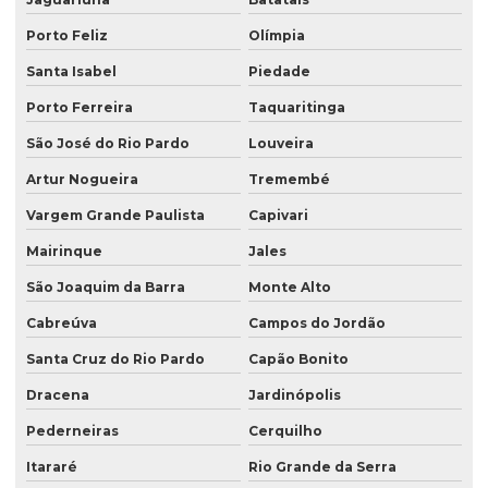
Saco valvulado topo
Porto Feliz
Olímpia
Santa Isabel
Piedade
Saco valvulado15 kg
Porto Ferreira
Taquaritinga
Sacos para congelados
São José do Rio Pardo
Louveira
Sacos kraft
Artur Nogueira
Tremembé
Sacos laminados
Vargem Grande Paulista
Capivari
Sacos para lanche
Mairinque
Jales
Sacos para laticínios
São Joaquim da Barra
Monte Alto
Venda de saco valvulado
Cabreúva
Campos do Jordão
Santa Cruz do Rio Pardo
Capão Bonito
Dracena
Jardinópolis
Pederneiras
Cerquilho
Itararé
Rio Grande da Serra