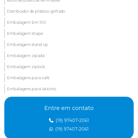
Bobinas plásticas laminadas
Distribuidor de plástico gofrado
Embalagem bm 100
Embalagem shape
Embalagem stand up
Embalagem zipada
Embalagem ziplock
Embalagens para café
Embalagens para laticínio
Embalagens metalizadas
Entre em contato
Embalagens nylon poli
(19) 97407-2061
Embalegem valvulada para pó
(19) 97407-2061
Empresa de plástico gofrado