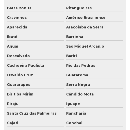
Barra Bonita
Pitangueiras
Cravinhos
Américo Brasiliense
Aparecida
Araçoiaba da Serra
Ibaté
Barrinha
Aguaí
São Miguel Arcanjo
Descalvado
Bariri
Cachoeira Paulista
Rio das Pedras
Osvaldo Cruz
Guararema
Guararapes
Serra Negra
Biritiba Mirim
Cândido Mota
Piraju
Iguape
Santa Cruz das Palmeiras
Rancharia
Cajati
Conchal