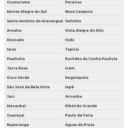
Cosmorama
Pereiras
Monte Alegre do Sul
Nova Campina
Santo Antônio do Aracanguá
Saltinho
Arealva
Vista Alegre do Alto
Dourado
Itobi
Iaras
Tapiraí
Paulicéia
Euclides da Cunha Paulista
Terra Roxa
Icém
Ouro Verde
Reginópolis
São José da Bela Vista
Iepê
Jaci
Ariranha
Macaubal
Ribeirão Grande
Guaraçaí
Paulo de Faria
Nuporanga
Águas da Prata