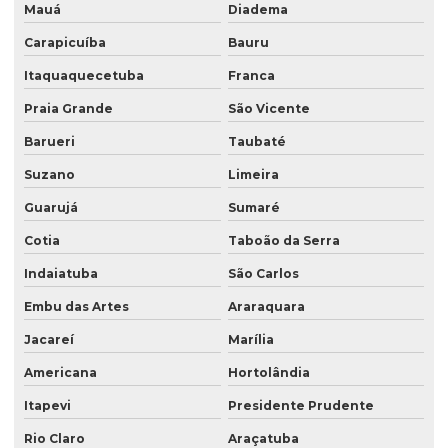
Mauá
Diadema
Rotulo bopp
Carapicuíba
Bauru
Rotulo manga
Itaquaquecetuba
Franca
Rotulo sleeve
Praia Grande
São Vicente
Saco para argamassa
Barueri
Taubaté
Saco com degasagem
Suzano
Limeira
Saco kraft zip lock
Guarujá
Sumaré
Saco laminado com bico
Cotia
Taboão da Serra
Indaiatuba
São Carlos
Saco laminado para café
Embu das Artes
Araraquara
Saco para pipoca
Jacareí
Marília
Saco plástico com alça laminado
Americana
Hortolândia
Saco plástico com bico
Itapevi
Presidente Prudente
Saco plástico com janela
Rio Claro
Araçatuba