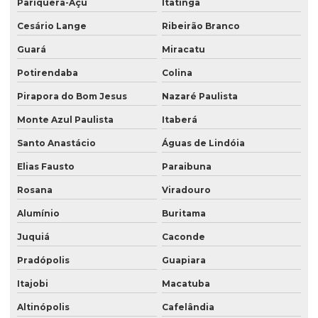
Pariquera-Açu
Itatinga
Cesário Lange
Ribeirão Branco
Guará
Miracatu
Potirendaba
Colina
Pirapora do Bom Jesus
Nazaré Paulista
Monte Azul Paulista
Itaberá
Santo Anastácio
Águas de Lindóia
Elias Fausto
Paraibuna
Rosana
Viradouro
Alumínio
Buritama
Juquiá
Caconde
Pradópolis
Guapiara
Itajobi
Macatuba
Altinópolis
Cafelândia