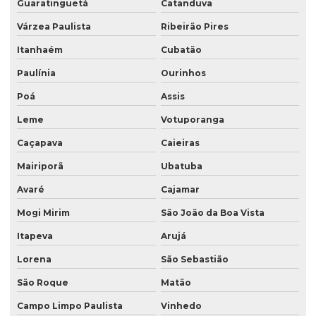
Guaratinguetá
Catanduva
Saco valvulado 20 kg
Várzea Paulista
Ribeirão Pires
Saco valvulado 25kg
Itanhaém
Cubatão
Saco valvulado 50 kg
Paulínia
Ourinhos
Saco valvulado para adubo
Poá
Assis
Leme
Votuporanga
Saco valvulado para alimentos
Caçapava
Caieiras
Saco valvulado para argamassa
Mairiporã
Ubatuba
Saco valvulado para cal
Avaré
Cajamar
Saco valvulado para calcario
Mogi Mirim
São João da Boa Vista
Saco valvulado para cimento
Itapeva
Arujá
Saco valvulado para fertilizante
Lorena
São Sebastião
Saco valvulado para gesso
São Roque
Matão
Saco valvulado impresso
Campo Limpo Paulista
Vinhedo