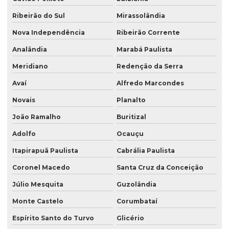
Ribeirão do Sul
Mirassolândia
Nova Independência
Ribeirão Corrente
Analândia
Marabá Paulista
Meridiano
Redenção da Serra
Avaí
Alfredo Marcondes
Novais
Planalto
João Ramalho
Buritizal
Adolfo
Ocauçu
Itapirapuã Paulista
Cabrália Paulista
Coronel Macedo
Santa Cruz da Conceição
Júlio Mesquita
Guzolândia
Monte Castelo
Corumbataí
Espírito Santo do Turvo
Glicério