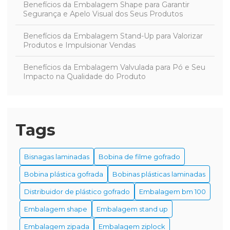
Benefícios da Embalagem Shape para Garantir
Segurança e Apelo Visual dos Seus Produtos
Benefícios da Embalagem Stand-Up para Valorizar
Produtos e Impulsionar Vendas
Benefícios da Embalagem Valvulada para Pó e Seu
Impacto na Qualidade do Produto
Benefícios da Embalagem Zipada para Proteger e
Preservar Produtos com Eficácia
Tags
Benefícios da Embalagem Ziplock para Conservação
e Organização Eficiente de Alimentos
Bisnagas laminadas
Bobina de filme gofrado
Benefícios da Embalagem Ziplock para Melhorar Sua
Rotina de Organização e Armazenamento
Bobina plástica gofrada
Bobinas plásticas laminadas
Distribuidor de plástico gofrado
Embalagem bm 100
Benefícios da Embalagem Ziplock para Organização
e Conservação Eficiente de Alimentos
Embalagem shape
Embalagem stand up
Benefícios da Embalagem Ziplock para Preservar
Embalagem zipada
Embalagem ziplock