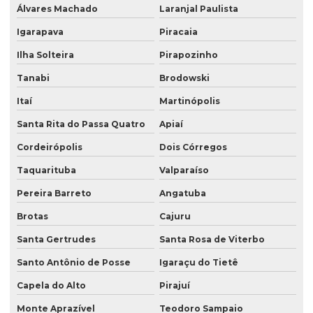
Álvares Machado
Laranjal Paulista
Igarapava
Piracaia
Ilha Solteira
Pirapozinho
Tanabi
Brodowski
Itaí
Martinópolis
Santa Rita do Passa Quatro
Apiaí
Cordeirópolis
Dois Córregos
Taquarituba
Valparaíso
Pereira Barreto
Angatuba
Brotas
Cajuru
Santa Gertrudes
Santa Rosa de Viterbo
Santo Antônio de Posse
Igaraçu do Tietê
Capela do Alto
Pirajuí
Monte Aprazível
Teodoro Sampaio