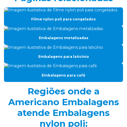
Filme de alumínio para produtos finos
Filme nylon poli para congelados
Filme gofrado
Filme gofrado para perfil de alumínio
Embalagens metalizadas
Filme para leites e derivados
Filme nylon poli para congelados
Embalagens para laticínio
Filme plástico para embalar carne
Filme plástico gofrado
Embalagens para café
Filme plástico sr coex
Regiões onde a
Filme termoencolhivel para vácuo
Americano Embalagens
Filmes laminados
atende Embalagens
Filmes plásticos para congelados
nylon poli:
Filmes termoformagem