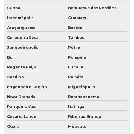
Cunha
Bom Jesus dos Perdões
Iracemápolis
Guapiaçu
Araçariguama
Bastos
Cerqueira César
Tambaú
Junqueirópolis
Potim
Buri
Pompeia
Regente Feijó
Lucélia
Castilho
Palmital
Engenheiro Coelho
Miguelópolis
Nova Granada
Paranapanema
Pariquera-Açu
Itatinga
Cesário Lange
Ribeirão Branco
Guará
Miracatu