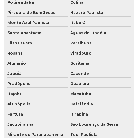
Potirendaba
Colina
Pirapora do Bom Jesus
Nazaré Paulista
Monte Azul Paulista
Itaberá
Santo Anastácio
Águas de Lindóia
Elias Fausto
Paraibuna
Rosana
Viradouro
Alumínio
Buritama
Juquiá
Caconde
Pradópolis
Guapiara
Itajobi
Macatuba
Altinópolis
Cafelândia
Fartura
Itirapina
Jacupiranga
São Lourenço da Serra
Mirante do Paranapanema
Tupi Paulista