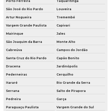
Porto Ferreira
Taquaritinga
Sacos para congelados
São José do Rio Pardo
Louveira
Sacos kraft
Artur Nogueira
Tremembé
Sacos laminados
Vargem Grande Paulista
Capivari
Sacos para lanche
Mairinque
Jales
Sacos para laticínios
São Joaquim da Barra
Monte Alto
Venda de saco valvulado
Cabreúva
Campos do Jordão
Santa Cruz do Rio Pardo
Capão Bonito
Dracena
Jardinópolis
Pederneiras
Cerquilho
Itararé
Rio Grande da Serra
Serrana
Salto de Pirapora
Pedreira
Garça
Paraguaçu Paulista
Vargem Grande do Sul