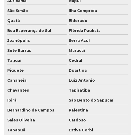
Auriflama
Itapuí
São Simão
Ilha Comprida
Quatá
Eldorado
Boa Esperança do Sul
Flórida Paulista
Joanópolis
Serra Azul
Sete Barras
Maracaí
Taguaí
Cedral
Piquete
Duartina
Cananéia
Luiz Antônio
Chavantes
Tapiratiba
Ibirá
São Bento do Sapucaí
Bernardino de Campos
Palestina
Sales Oliveira
Cardoso
Tabapuã
Estiva Gerbi