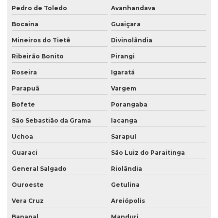
Pedro de Toledo
Avanhandava
Bocaina
Guaiçara
Mineiros do Tietê
Divinolândia
Ribeirão Bonito
Pirangi
Roseira
Igaratá
Parapuã
Vargem
Bofete
Porangaba
São Sebastião da Grama
Iacanga
Uchoa
Sarapuí
Guaraci
São Luiz do Paraitinga
General Salgado
Riolândia
Ouroeste
Getulina
Vera Cruz
Areiópolis
Bananal
Manduri