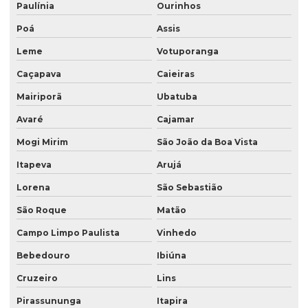
Saco valvulado 50 kg
Paulínia
Ourinhos
Saco valvulado para adubo
Poá
Assis
Leme
Votuporanga
Saco valvulado para alimentos
Caçapava
Caieiras
Saco valvulado para argamassa
Mairiporã
Ubatuba
Saco valvulado para cal
Avaré
Cajamar
Saco valvulado para calcario
Mogi Mirim
São João da Boa Vista
Saco valvulado para cimento
Itapeva
Arujá
Saco valvulado para fertilizante
Lorena
São Sebastião
Saco valvulado para gesso
São Roque
Matão
Saco valvulado impresso
Campo Limpo Paulista
Vinhedo
Saco valvulado laminado
Bebedouro
Ibiúna
Saco valvulado laminado de rafia
Cruzeiro
Lins
Saco valvulado lateral
Pirassununga
Itapira