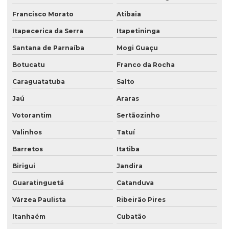
Saco plástico valvulado para adubo
Francisco Morato
Atibaia
Saco plastico valvulado para argamassa
Itapecerica da Serra
Itapetininga
Saco plastico valvulado para textura
Santana de Parnaíba
Mogi Guaçu
Botucatu
Franco da Rocha
Saco de rafia boca aberta
Caraguatatuba
Salto
Saco stand up
Jaú
Araras
Saco stand up pouche
Votorantim
Sertãozinho
Saco com válvula
Valinhos
Tatuí
Saco valvula lateral
Barretos
Itatiba
Saco valvula topo
Birigui
Jandira
Saco valvulado 18 kg
Guaratinguetá
Catanduva
Saco valvulado 20 kg
Várzea Paulista
Ribeirão Pires
Saco valvulado 25kg
Itanhaém
Cubatão