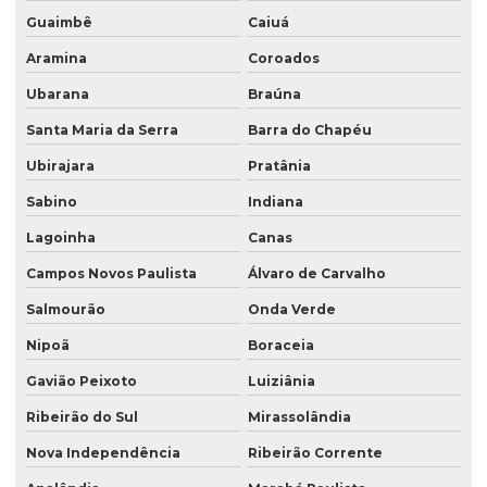
Guaimbê
Caiuá
Aramina
Coroados
Ubarana
Braúna
Santa Maria da Serra
Barra do Chapéu
Ubirajara
Pratânia
Sabino
Indiana
Lagoinha
Canas
Campos Novos Paulista
Álvaro de Carvalho
Salmourão
Onda Verde
Nipoã
Boraceia
Gavião Peixoto
Luiziânia
Ribeirão do Sul
Mirassolândia
Nova Independência
Ribeirão Corrente