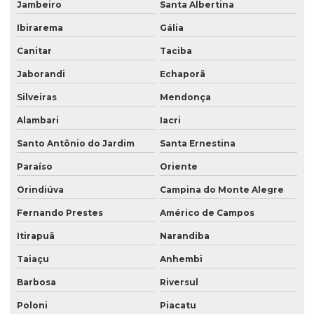
Jambeiro
Santa Albertina
Ibirarema
Gália
Canitar
Taciba
Jaborandi
Echaporã
Silveiras
Mendonça
Alambari
Iacri
Santo Antônio do Jardim
Santa Ernestina
Paraíso
Oriente
Orindiúva
Campina do Monte Alegre
Fernando Prestes
Américo de Campos
Itirapuã
Narandiba
Taiaçu
Anhembi
Barbosa
Riversul
Poloni
Piacatu