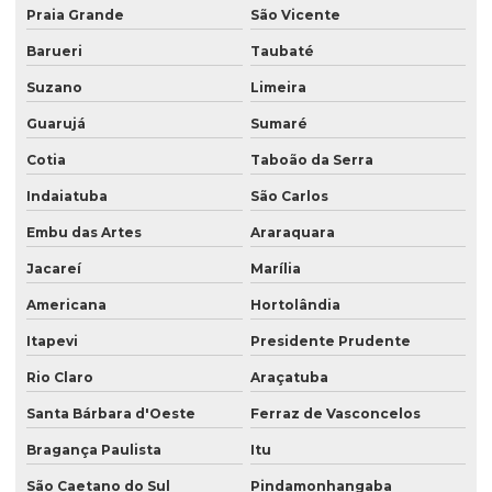
Rotulo sleeve
Praia Grande
São Vicente
Saco para argamassa
Barueri
Taubaté
Saco com degasagem
Suzano
Limeira
Saco kraft zip lock
Guarujá
Sumaré
Saco laminado com bico
Cotia
Taboão da Serra
Indaiatuba
São Carlos
Saco laminado para café
Embu das Artes
Araraquara
Saco para pipoca
Jacareí
Marília
Saco plástico com alça laminado
Americana
Hortolândia
Saco plástico com bico
Itapevi
Presidente Prudente
Saco plástico com janela
Rio Claro
Araçatuba
Saco plástico refil
Santa Bárbara d'Oeste
Ferraz de Vasconcelos
Saco plástico valvula lateral
Bragança Paulista
Itu
Saco plastico valvulado
São Caetano do Sul
Pindamonhangaba