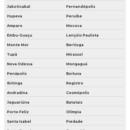
Jaboticabal
Fernandópolis
Saco valvulado com manga externa
Itupeva
Peruíbe
Saco valvulado multifolhado
Amparo
Mococa
Saco valvulado de papel
Embu-Guaçu
Lençóis Paulista
Saco valvulado polipropileno
Monte Mor
Bertioga
Saco valvulado produto quimico
Tupã
Mirassol
Saco valvulado de rafia
Nova Odessa
Mongaguá
Saco valvulado de rafia impresso
Penápolis
Boituva
Saco valvulado rafia transparente
Ibitinga
Registro
Saco valvulado para sal
Andradina
Cosmópolis
Saco valvulado para textura
Jaguariúna
Batatais
Saco valvulado topo
Porto Feliz
Olímpia
Santa Isabel
Piedade
Saco valvulado15 kg