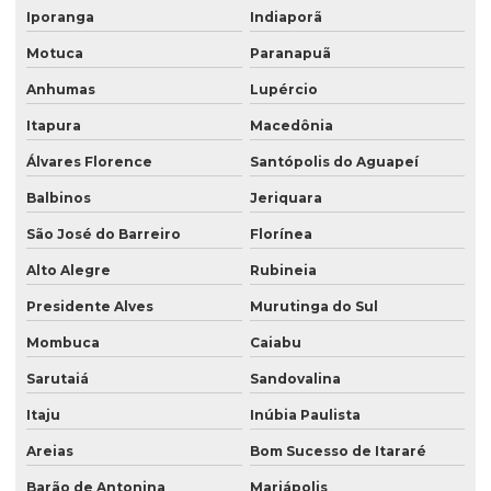
Iporanga
Indiaporã
Motuca
Paranapuã
Anhumas
Lupércio
Itapura
Macedônia
Álvares Florence
Santópolis do Aguapeí
Balbinos
Jeriquara
São José do Barreiro
Florínea
Alto Alegre
Rubineia
Presidente Alves
Murutinga do Sul
Mombuca
Caiabu
Sarutaiá
Sandovalina
Itaju
Inúbia Paulista
Areias
Bom Sucesso de Itararé
Barão de Antonina
Mariápolis