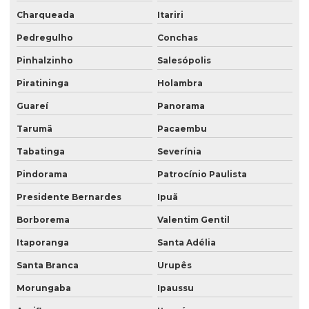
Charqueada
Itariri
Pedregulho
Conchas
Pinhalzinho
Salesópolis
Piratininga
Holambra
Guareí
Panorama
Tarumã
Pacaembu
Tabatinga
Severínia
Pindorama
Patrocínio Paulista
Presidente Bernardes
Ipuã
Borborema
Valentim Gentil
Itaporanga
Santa Adélia
Santa Branca
Urupês
Morungaba
Ipaussu