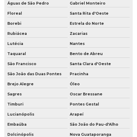
Águas de São Pedro
Gabriel Monteiro
Floreal
Santa Rita d'Oeste
Borebi
Estrela do Norte
Rubiácea
Zacarias
Lutécia
Nantes
Taquaral
Bento de Abreu
São Francisco
Santa Clara d'Oeste
São João das Duas Pontes
Pracinha
Brejo Alegre
Óleo
Sagres
Oscar Bressane
Timburi
Pontes Gestal
Lucianópolis
Arapeí
Embaúba
São João do Pau-d'Alho
Dolcinópolis
Nova Guataporanga