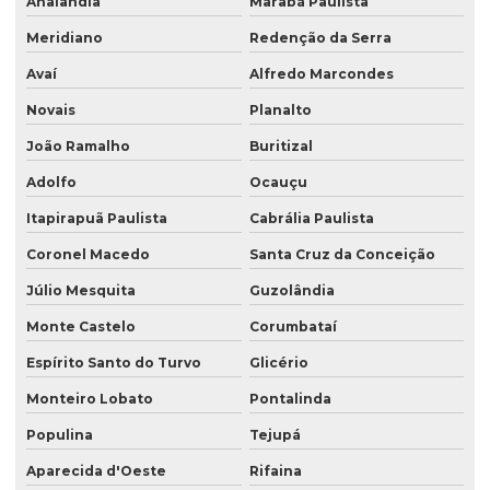
Analândia
Marabá Paulista
Meridiano
Redenção da Serra
Avaí
Alfredo Marcondes
Novais
Planalto
João Ramalho
Buritizal
Adolfo
Ocauçu
Itapirapuã Paulista
Cabrália Paulista
Coronel Macedo
Santa Cruz da Conceição
Júlio Mesquita
Guzolândia
Monte Castelo
Corumbataí
Espírito Santo do Turvo
Glicério
Monteiro Lobato
Pontalinda
Populina
Tejupá
Aparecida d'Oeste
Rifaina