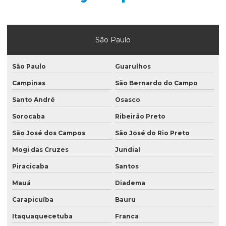
Folha para manteiga laminada
Fornecedor de plástico gofrado
São Paulo
Fornecedor de saco valvulado
Indústria de saco valvulado
São Paulo
Guarulhos
Lacres termoencolhivel de pvc
Campinas
São Bernardo do Campo
Mão de obra de saco valvulado
Santo André
Osasco
Sorocaba
Ribeirão Preto
Plástico gofrado
São José dos Campos
São José do Rio Preto
Plástico gofrado para borracha
Mogi das Cruzes
Jundiaí
Plástico gofrado para embalar perfil de alumínio
Piracicaba
Santos
Plástico gofrado para perfil de alumínio
Mauá
Diadema
Rotulo bopp
Carapicuíba
Bauru
Rotulo manga
Itaquaquecetuba
Franca