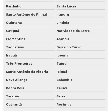
Pardinho
Santa Lúcia
Santo Antônio do Pinhal
Irapuru
Quintana
Lindoia
Catiguá
Natividade da Serra
Clementina
Arandu
Taquarivaí
Barra do Turvo
Irapuã
Ipeúna
Três Fronteiras
Tuiuti
Santo Antônio da Alegria
Ipiguá
Nova Aliança
Colômbia
Pedra Bela
Taiúva
Tarabai
Sales
Guarantã
Restinga