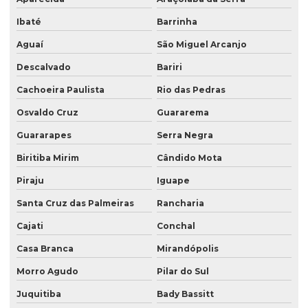
Ibaté
Barrinha
Aguaí
São Miguel Arcanjo
Descalvado
Bariri
Cachoeira Paulista
Rio das Pedras
Osvaldo Cruz
Guararema
Guararapes
Serra Negra
Biritiba Mirim
Cândido Mota
Piraju
Iguape
Santa Cruz das Palmeiras
Rancharia
Cajati
Conchal
Casa Branca
Mirandópolis
Morro Agudo
Pilar do Sul
Juquitiba
Bady Bassitt