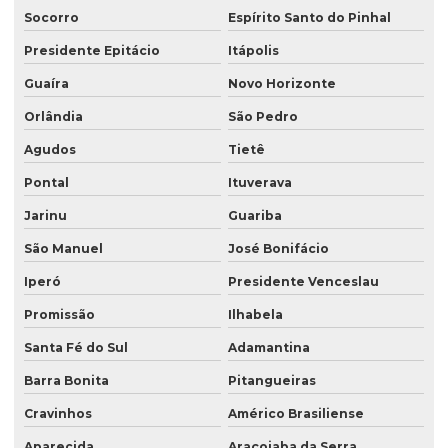
Socorro
Espírito Santo do Pinhal
Presidente Epitácio
Itápolis
Guaíra
Novo Horizonte
Orlândia
São Pedro
Agudos
Tietê
Pontal
Ituverava
Jarinu
Guariba
São Manuel
José Bonifácio
Iperó
Presidente Venceslau
Promissão
Ilhabela
Santa Fé do Sul
Adamantina
Barra Bonita
Pitangueiras
Cravinhos
Américo Brasiliense
Aparecida
Araçoiaba da Serra