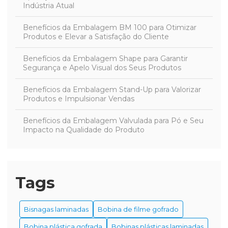
Indústria Atual
Benefícios da Embalagem BM 100 para Otimizar
Produtos e Elevar a Satisfação do Cliente
Benefícios da Embalagem Shape para Garantir
Segurança e Apelo Visual dos Seus Produtos
Benefícios da Embalagem Stand-Up para Valorizar
Produtos e Impulsionar Vendas
Benefícios da Embalagem Valvulada para Pó e Seu
Impacto na Qualidade do Produto
Benefícios da Embalagem Zipada para Proteger e
Preservar Produtos com Eficácia
Tags
Benefícios da Embalagem Ziplock para Conservação
e Organização Eficiente de Alimentos
Bisnagas laminadas
Bobina de filme gofrado
Benefícios da Embalagem Ziplock para Melhorar Sua
Rotina de Organização e Armazenamento
Bobina plástica gofrada
Bobinas plásticas laminadas