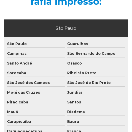
rafia impresso:
Folha para manteiga laminada
Fornecedor de plástico gofrado
São Paulo
Fornecedor de saco valvulado
Indústria de saco valvulado
São Paulo
Guarulhos
Lacres termoencolhivel de pvc
Campinas
São Bernardo do Campo
Mão de obra de saco valvulado
Santo André
Osasco
Sorocaba
Ribeirão Preto
Plástico gofrado
São José dos Campos
São José do Rio Preto
Plástico gofrado para borracha
Mogi das Cruzes
Jundiaí
Plástico gofrado para embalar perfil de alumínio
Piracicaba
Santos
Plástico gofrado para perfil de alumínio
Mauá
Diadema
Rotulo bopp
Carapicuíba
Bauru
Rotulo manga
Itaquaquecetuba
Franca