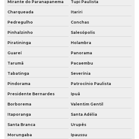
Mirante do Paranapanema
Tupi Paulista
Charqueada
Itariri
Pedregulho
Conchas
Pinhalzinho
Salesópolis
Piratininga
Holambra
Guareí
Panorama
Tarumã
Pacaembu
Tabatinga
Severínia
Pindorama
Patrocínio Paulista
Presidente Bernardes
Ipuã
Borborema
Valentim Gentil
Itaporanga
Santa Adélia
Santa Branca
Urupês
Morungaba
Ipaussu