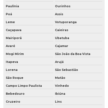
Saco valvulado 50 kg
Paulínia
Ourinhos
Saco valvulado para adubo
Poá
Assis
Leme
Votuporanga
Saco valvulado para alimentos
Caçapava
Caieiras
Saco valvulado para argamassa
Mairiporã
Ubatuba
Saco valvulado para cal
Avaré
Cajamar
Saco valvulado para calcario
Mogi Mirim
São João da Boa Vista
Saco valvulado para cimento
Itapeva
Arujá
Saco valvulado para fertilizante
Lorena
São Sebastião
Saco valvulado para gesso
São Roque
Matão
Saco valvulado impresso
Campo Limpo Paulista
Vinhedo
Saco valvulado laminado
Bebedouro
Ibiúna
Saco valvulado laminado de rafia
Cruzeiro
Lins