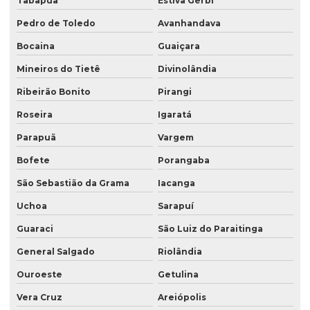
Tabapuã
Estiva Gerbi
Pedro de Toledo
Avanhandava
Bocaina
Guaiçara
Mineiros do Tietê
Divinolândia
Ribeirão Bonito
Pirangi
Roseira
Igaratá
Parapuã
Vargem
Bofete
Porangaba
São Sebastião da Grama
Iacanga
Uchoa
Sarapuí
Guaraci
São Luiz do Paraitinga
General Salgado
Riolândia
Ouroeste
Getulina
Vera Cruz
Areiópolis