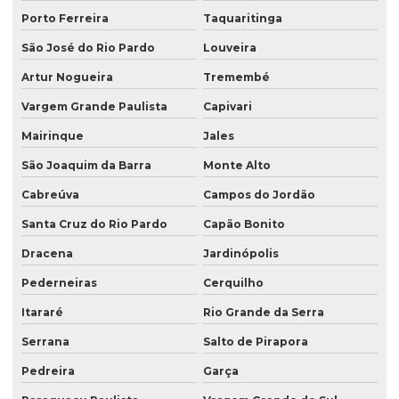
Porto Ferreira
Taquaritinga
Sacos para congelados
São José do Rio Pardo
Louveira
Sacos kraft
Artur Nogueira
Tremembé
Sacos laminados
Vargem Grande Paulista
Capivari
Sacos para lanche
Mairinque
Jales
Sacos para laticínios
São Joaquim da Barra
Monte Alto
Venda de saco valvulado
Cabreúva
Campos do Jordão
Santa Cruz do Rio Pardo
Capão Bonito
Dracena
Jardinópolis
Pederneiras
Cerquilho
Itararé
Rio Grande da Serra
Serrana
Salto de Pirapora
Pedreira
Garça