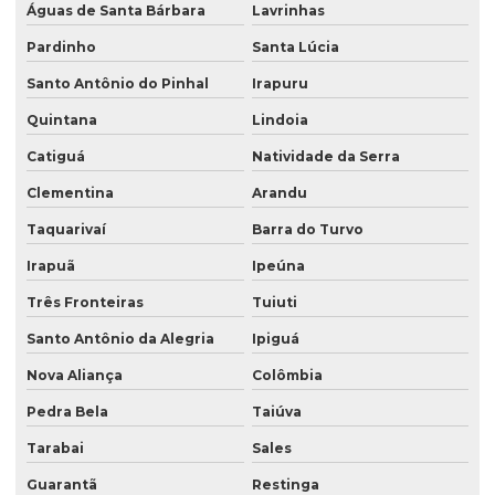
Águas de Santa Bárbara
Lavrinhas
Pardinho
Santa Lúcia
Santo Antônio do Pinhal
Irapuru
Quintana
Lindoia
Catiguá
Natividade da Serra
Clementina
Arandu
Taquarivaí
Barra do Turvo
Irapuã
Ipeúna
Três Fronteiras
Tuiuti
Santo Antônio da Alegria
Ipiguá
Nova Aliança
Colômbia
Pedra Bela
Taiúva
Tarabai
Sales
Guarantã
Restinga