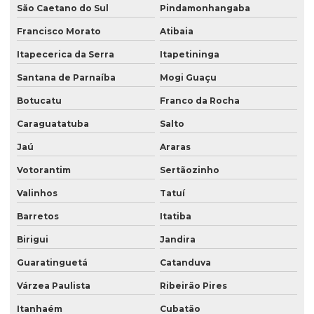
Saco plastico valvulado
São Caetano do Sul
Pindamonhangaba
Saco plástico valvulado para adubo
Francisco Morato
Atibaia
Saco plastico valvulado para argamassa
Itapecerica da Serra
Itapetininga
Saco plastico valvulado para textura
Santana de Parnaíba
Mogi Guaçu
Botucatu
Franco da Rocha
Saco de rafia boca aberta
Caraguatatuba
Salto
Saco stand up
Jaú
Araras
Saco stand up pouche
Votorantim
Sertãozinho
Saco com válvula
Valinhos
Tatuí
Saco valvula lateral
Barretos
Itatiba
Saco valvula topo
Birigui
Jandira
Saco valvulado 18 kg
Guaratinguetá
Catanduva
Saco valvulado 20 kg
Várzea Paulista
Ribeirão Pires
Saco valvulado 25kg
Itanhaém
Cubatão