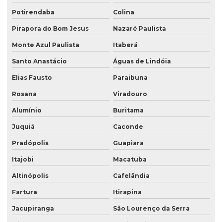
Potirendaba
Colina
Pirapora do Bom Jesus
Nazaré Paulista
Monte Azul Paulista
Itaberá
Santo Anastácio
Águas de Lindóia
Elias Fausto
Paraibuna
Rosana
Viradouro
Alumínio
Buritama
Juquiá
Caconde
Pradópolis
Guapiara
Itajobi
Macatuba
Altinópolis
Cafelândia
Fartura
Itirapina
Jacupiranga
São Lourenço da Serra