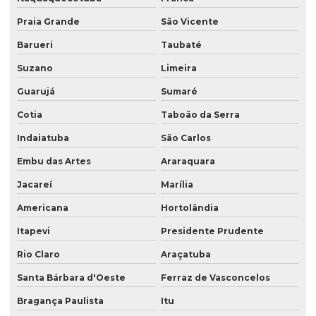
Rotulo sleeve
Praia Grande
São Vicente
Saco para argamassa
Barueri
Taubaté
Saco com degasagem
Suzano
Limeira
Saco kraft zip lock
Guarujá
Sumaré
Saco laminado com bico
Cotia
Taboão da Serra
Indaiatuba
São Carlos
Saco laminado para café
Embu das Artes
Araraquara
Saco para pipoca
Jacareí
Marília
Saco plástico com alça laminado
Americana
Hortolândia
Saco plástico com bico
Itapevi
Presidente Prudente
Saco plástico com janela
Rio Claro
Araçatuba
Saco plástico refil
Santa Bárbara d'Oeste
Ferraz de Vasconcelos
Saco plástico valvula lateral
Bragança Paulista
Itu