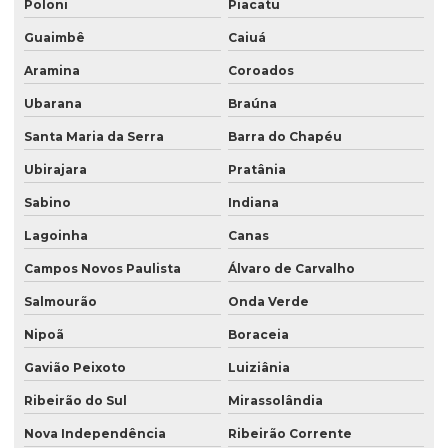
Poloni
Piacatu
Guaimbê
Caiuá
Aramina
Coroados
Ubarana
Braúna
Santa Maria da Serra
Barra do Chapéu
Ubirajara
Pratânia
Sabino
Indiana
Lagoinha
Canas
Campos Novos Paulista
Álvaro de Carvalho
Salmourão
Onda Verde
Nipoã
Boraceia
Gavião Peixoto
Luiziânia
Ribeirão do Sul
Mirassolândia
Nova Independência
Ribeirão Corrente