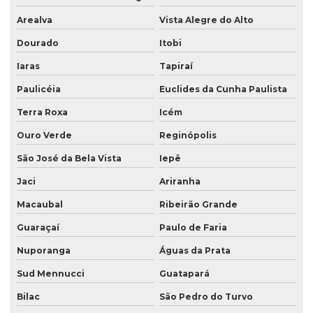
Arealva
Vista Alegre do Alto
Dourado
Itobi
Iaras
Tapiraí
Paulicéia
Euclides da Cunha Paulista
Terra Roxa
Icém
Ouro Verde
Reginópolis
São José da Bela Vista
Iepê
Jaci
Ariranha
Macaubal
Ribeirão Grande
Guaraçaí
Paulo de Faria
Nuporanga
Águas da Prata
Sud Mennucci
Guatapará
Bilac
São Pedro do Turvo