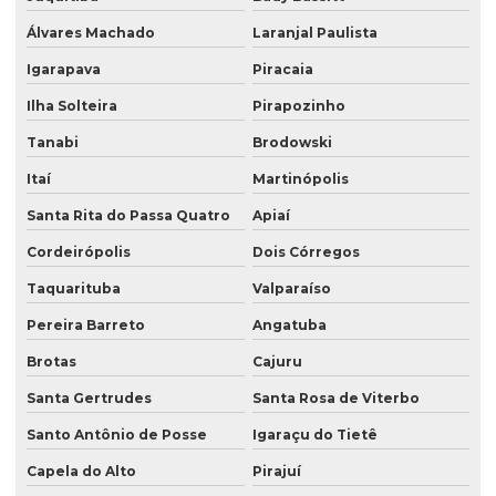
Álvares Machado
Laranjal Paulista
Igarapava
Piracaia
Ilha Solteira
Pirapozinho
Tanabi
Brodowski
Itaí
Martinópolis
Santa Rita do Passa Quatro
Apiaí
Cordeirópolis
Dois Córregos
Taquarituba
Valparaíso
Pereira Barreto
Angatuba
Brotas
Cajuru
Santa Gertrudes
Santa Rosa de Viterbo
Santo Antônio de Posse
Igaraçu do Tietê
Capela do Alto
Pirajuí