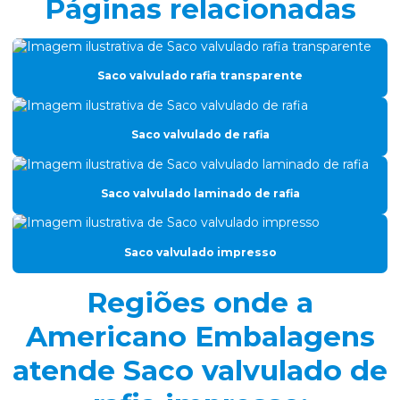
Páginas relacionadas
Fabrica de saco valvulado
Filme de alumínio para produtos finos
Saco valvulado rafia transparente
Filme gofrado
Filme gofrado para perfil de alumínio
Saco valvulado de rafia
Filme para leites e derivados
Filme nylon poli para congelados
Saco valvulado laminado de rafia
Filme plástico para embalar carne
Filme plástico gofrado
Saco valvulado impresso
Filme plástico sr coex
Regiões onde a
Filme termoencolhivel para vácuo
Americano Embalagens
Filmes laminados
atende Saco valvulado de
Filmes plásticos para congelados
Filmes termoformagem