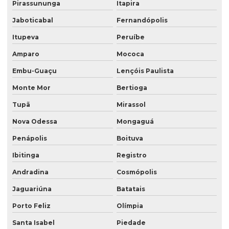
Saco valvulado lateral
Pirassununga
Itapira
Jaboticabal
Fernandópolis
Saco valvulado com manga externa
Itupeva
Peruíbe
Saco valvulado multifolhado
Amparo
Mococa
Saco valvulado de papel
Embu-Guaçu
Lençóis Paulista
Saco valvulado polipropileno
Monte Mor
Bertioga
Saco valvulado produto quimico
Tupã
Mirassol
Saco valvulado de rafia
Nova Odessa
Mongaguá
Saco valvulado de rafia impresso
Penápolis
Boituva
Saco valvulado rafia transparente
Ibitinga
Registro
Saco valvulado para sal
Andradina
Cosmópolis
Saco valvulado para textura
Jaguariúna
Batatais
Saco valvulado topo
Porto Feliz
Olímpia
Santa Isabel
Piedade
Saco valvulado15 kg