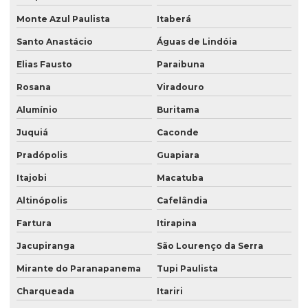
Monte Azul Paulista
Itaberá
Santo Anastácio
Águas de Lindóia
Elias Fausto
Paraibuna
Rosana
Viradouro
Alumínio
Buritama
Juquiá
Caconde
Pradópolis
Guapiara
Itajobi
Macatuba
Altinópolis
Cafelândia
Fartura
Itirapina
Jacupiranga
São Lourenço da Serra
Mirante do Paranapanema
Tupi Paulista
Charqueada
Itariri