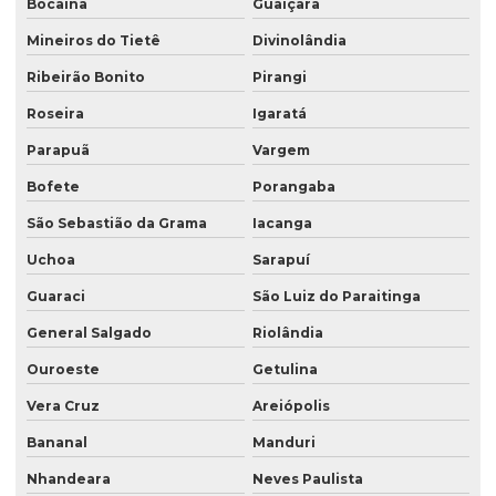
Bocaina
Guaiçara
Mineiros do Tietê
Divinolândia
Ribeirão Bonito
Pirangi
Roseira
Igaratá
Parapuã
Vargem
Bofete
Porangaba
São Sebastião da Grama
Iacanga
Uchoa
Sarapuí
Guaraci
São Luiz do Paraitinga
General Salgado
Riolândia
Ouroeste
Getulina
Vera Cruz
Areiópolis
Bananal
Manduri
Nhandeara
Neves Paulista