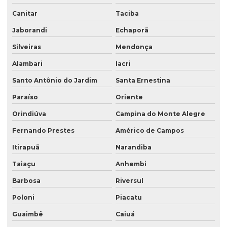
Canitar
Taciba
Jaborandi
Echaporã
Silveiras
Mendonça
Alambari
Iacri
Santo Antônio do Jardim
Santa Ernestina
Paraíso
Oriente
Orindiúva
Campina do Monte Alegre
Fernando Prestes
Américo de Campos
Itirapuã
Narandiba
Taiaçu
Anhembi
Barbosa
Riversul
Poloni
Piacatu
Guaimbê
Caiuá