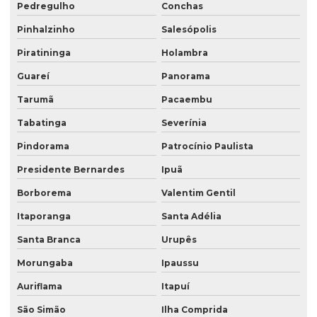
Pedregulho
Conchas
Pinhalzinho
Salesópolis
Piratininga
Holambra
Guareí
Panorama
Tarumã
Pacaembu
Tabatinga
Severínia
Pindorama
Patrocínio Paulista
Presidente Bernardes
Ipuã
Borborema
Valentim Gentil
Itaporanga
Santa Adélia
Santa Branca
Urupês
Morungaba
Ipaussu
Auriflama
Itapuí
São Simão
Ilha Comprida