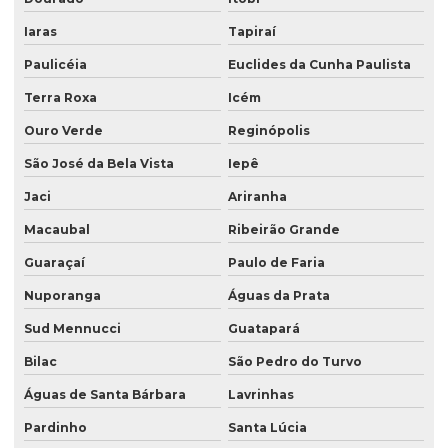
Iaras
Tapiraí
Paulicéia
Euclides da Cunha Paulista
Terra Roxa
Icém
Ouro Verde
Reginópolis
São José da Bela Vista
Iepê
Jaci
Ariranha
Macaubal
Ribeirão Grande
Guaraçaí
Paulo de Faria
Nuporanga
Águas da Prata
Sud Mennucci
Guatapará
Bilac
São Pedro do Turvo
Águas de Santa Bárbara
Lavrinhas
Pardinho
Santa Lúcia