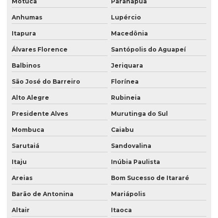
Motuca
Paranapuã
Anhumas
Lupércio
Itapura
Macedônia
Álvares Florence
Santópolis do Aguapeí
Balbinos
Jeriquara
São José do Barreiro
Florínea
Alto Alegre
Rubineia
Presidente Alves
Murutinga do Sul
Mombuca
Caiabu
Sarutaiá
Sandovalina
Itaju
Inúbia Paulista
Areias
Bom Sucesso de Itararé
Barão de Antonina
Mariápolis
Altair
Itaoca