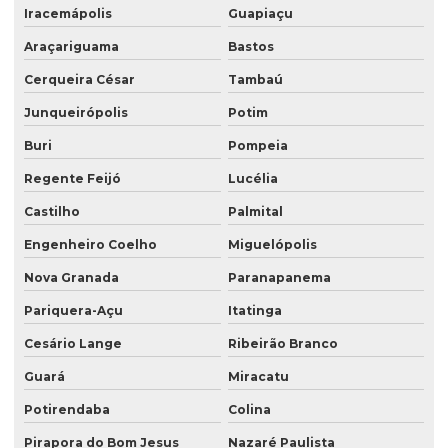
Iracemápolis
Guapiaçu
Araçariguama
Bastos
Cerqueira César
Tambaú
Junqueirópolis
Potim
Buri
Pompeia
Regente Feijó
Lucélia
Castilho
Palmital
Engenheiro Coelho
Miguelópolis
Nova Granada
Paranapanema
Pariquera-Açu
Itatinga
Cesário Lange
Ribeirão Branco
Guará
Miracatu
Potirendaba
Colina
Pirapora do Bom Jesus
Nazaré Paulista