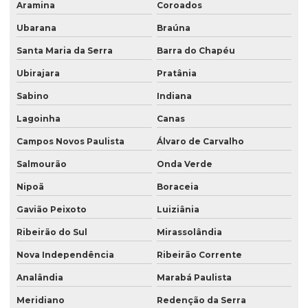
Aramina
Coroados
Ubarana
Braúna
Santa Maria da Serra
Barra do Chapéu
Ubirajara
Pratânia
Sabino
Indiana
Lagoinha
Canas
Campos Novos Paulista
Álvaro de Carvalho
Salmourão
Onda Verde
Nipoã
Boraceia
Gavião Peixoto
Luiziânia
Ribeirão do Sul
Mirassolândia
Nova Independência
Ribeirão Corrente
Analândia
Marabá Paulista
Meridiano
Redenção da Serra