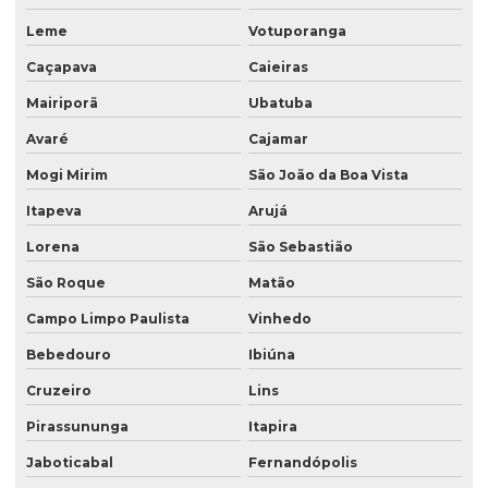
Leme
Votuporanga
Saco valvulado para argamassa
Caçapava
Caieiras
Saco valvulado para cal
Mairiporã
Ubatuba
Saco valvulado para calcario
Avaré
Cajamar
Saco valvulado para cimento
Mogi Mirim
São João da Boa Vista
Saco valvulado para fertilizante
Itapeva
Arujá
Saco valvulado para gesso
Lorena
São Sebastião
Saco valvulado impresso
São Roque
Matão
Saco valvulado laminado
Campo Limpo Paulista
Vinhedo
Saco valvulado laminado de rafia
Bebedouro
Ibiúna
Saco valvulado lateral
Cruzeiro
Lins
Saco valvulado com manga externa
Pirassununga
Itapira
Jaboticabal
Fernandópolis
Saco valvulado multifolhado