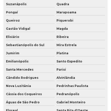
Suzanápolis
Quadra
Pongaí
Marapoama
Queiroz
Piquerobi
Gastão Vidigal
Magda
Elisiário
Ribeira
Sebastianópolis do Sul
Mira Estrela
Jumirim
Platina
Emilianópolis
Santo Expedito
Santa Mercedes
Parisi
Cândido Rodrigues
Alvinlândia
Nova Luzitânia
Pedrinhas Paulista
Cássia dos Coqueiros
Pedranópolis
Águas de São Pedro
Gabriel Monteiro
Floreal
Santa Rita d'Oeste