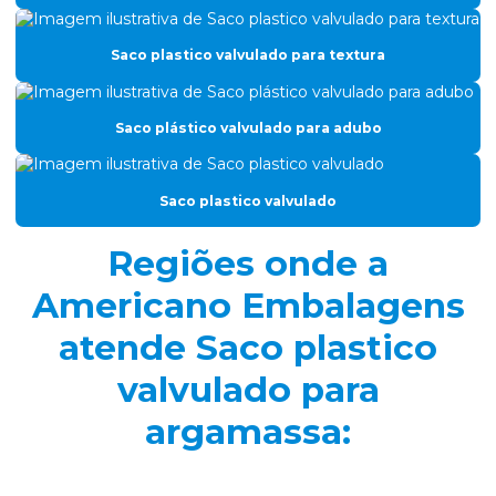
Filme gofrado para perfil de alumínio
Saco plastico valvulado para textura
Filme para leites e derivados
Filme nylon poli para congelados
Saco plástico valvulado para adubo
Filme plástico para embalar carne
Filme plástico gofrado
Saco plastico valvulado
Filme plástico sr coex
Regiões onde a
Filme termoencolhivel para vácuo
Americano Embalagens
Filmes laminados
atende Saco plastico
Filmes plásticos para congelados
valvulado para
Filmes termoformagem
argamassa:
Folha para manteiga laminada
Fornecedor de plástico gofrado