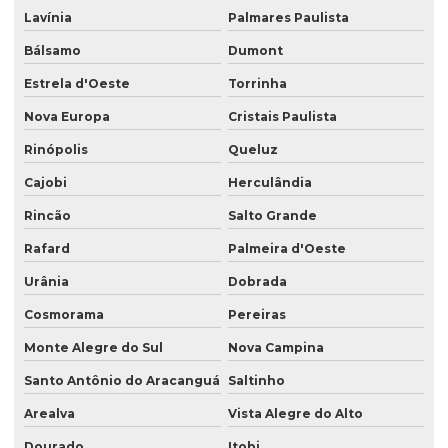
Lavínia
Palmares Paulista
Bálsamo
Dumont
Estrela d'Oeste
Torrinha
Nova Europa
Cristais Paulista
Rinópolis
Queluz
Cajobi
Herculândia
Rincão
Salto Grande
Rafard
Palmeira d'Oeste
Urânia
Dobrada
Cosmorama
Pereiras
Monte Alegre do Sul
Nova Campina
Santo Antônio do Aracanguá
Saltinho
Arealva
Vista Alegre do Alto
Dourado
Itobi