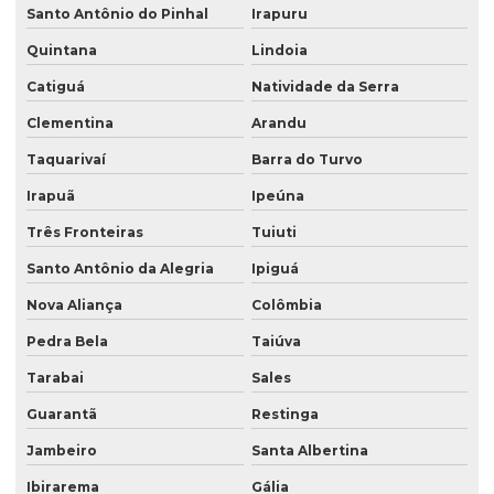
Santo Antônio do Pinhal
Irapuru
Quintana
Lindoia
Catiguá
Natividade da Serra
Clementina
Arandu
Taquarivaí
Barra do Turvo
Irapuã
Ipeúna
Três Fronteiras
Tuiuti
Santo Antônio da Alegria
Ipiguá
Nova Aliança
Colômbia
Pedra Bela
Taiúva
Tarabai
Sales
Guarantã
Restinga
Jambeiro
Santa Albertina
Ibirarema
Gália