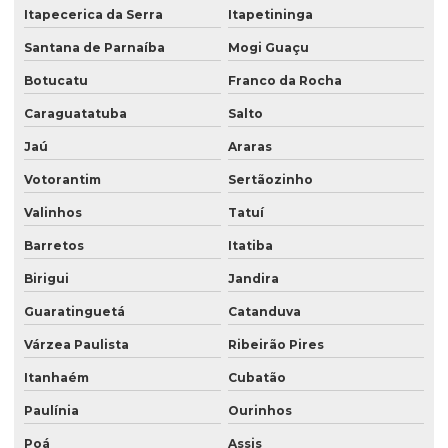
Saco plastico valvulado para textura
Itapecerica da Serra
Itapetininga
Saco de rafia boca aberta
Santana de Parnaíba
Mogi Guaçu
Botucatu
Franco da Rocha
Saco stand up
Caraguatatuba
Salto
Saco stand up pouche
Jaú
Araras
Saco com válvula
Votorantim
Sertãozinho
Saco valvula lateral
Valinhos
Tatuí
Saco valvula topo
Barretos
Itatiba
Saco valvulado 18 kg
Birigui
Jandira
Saco valvulado 20 kg
Guaratinguetá
Catanduva
Saco valvulado 25kg
Várzea Paulista
Ribeirão Pires
Saco valvulado 50 kg
Itanhaém
Cubatão
Saco valvulado para adubo
Paulínia
Ourinhos
Saco valvulado para alimentos
Poá
Assis