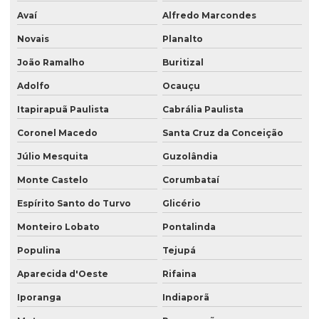
Avaí
Alfredo Marcondes
Novais
Planalto
João Ramalho
Buritizal
Adolfo
Ocauçu
Itapirapuã Paulista
Cabrália Paulista
Coronel Macedo
Santa Cruz da Conceição
Júlio Mesquita
Guzolândia
Monte Castelo
Corumbataí
Espírito Santo do Turvo
Glicério
Monteiro Lobato
Pontalinda
Populina
Tejupá
Aparecida d'Oeste
Rifaina
Iporanga
Indiaporã