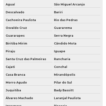
Aguaí
São Miguel Arcanjo
Descalvado
Bariri
Cachoeira Paulista
Rio das Pedras
Osvaldo Cruz
Guararema
Guararapes
Serra Negra
Biritiba Mirim
Cândido Mota
Piraju
Iguape
Santa Cruz das Palmeiras
Rancharia
Cajati
Conchal
Casa Branca
Mirandópolis
Morro Agudo
Pilar do Sul
Juquitiba
Bady Bassitt
Álvares Machado
Laranjal Paulista
Igarapava
Piracaia