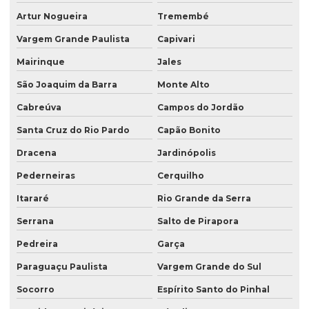
Artur Nogueira
Tremembé
Sacos para lanche
Vargem Grande Paulista
Capivari
Sacos para laticínios
Mairinque
Jales
Venda de saco valvulado
São Joaquim da Barra
Monte Alto
Cabreúva
Campos do Jordão
Santa Cruz do Rio Pardo
Capão Bonito
Dracena
Jardinópolis
Pederneiras
Cerquilho
Itararé
Rio Grande da Serra
Serrana
Salto de Pirapora
Pedreira
Garça
Paraguaçu Paulista
Vargem Grande do Sul
Socorro
Espírito Santo do Pinhal