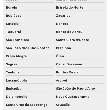
Borebi
Estrela do Norte
Rubiácea
Zacarias
Lutécia
Nantes
Taquaral
Bento de Abreu
São Francisco
Santa Clara d'Oeste
São João das Duas Pontes
Pracinha
Brejo Alegre
Óleo
Sagres
Oscar Bressane
Timburi
Pontes Gestal
Lucianópolis
Arapeí
Embaúba
São João do Pau-d'Alho
Dolcinópolis
Nova Guataporanga
Santa Cruz da Esperança
Cruzália