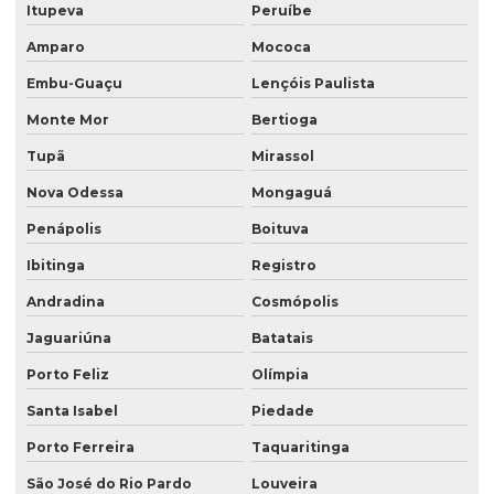
Itupeva
Peruíbe
Saco valvulado de papel
Amparo
Mococa
Saco valvulado polipropileno
Embu-Guaçu
Lençóis Paulista
Saco valvulado produto quimico
Monte Mor
Bertioga
Saco valvulado de rafia
Tupã
Mirassol
Saco valvulado de rafia impresso
Nova Odessa
Mongaguá
Saco valvulado rafia transparente
Penápolis
Boituva
Saco valvulado para sal
Ibitinga
Registro
Saco valvulado para textura
Andradina
Cosmópolis
Saco valvulado topo
Jaguariúna
Batatais
Saco valvulado15 kg
Porto Feliz
Olímpia
Santa Isabel
Piedade
Sacos para congelados
Porto Ferreira
Taquaritinga
Sacos kraft
São José do Rio Pardo
Louveira
Sacos laminados