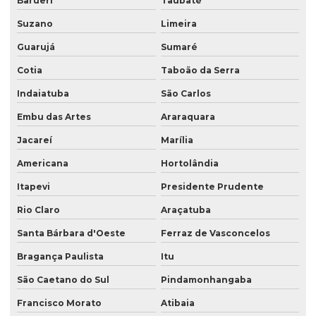
Barueri
Taubaté
Saco kraft zip lock
Suzano
Limeira
Saco laminado com bico
Guarujá
Sumaré
Saco laminado para café
Cotia
Taboão da Serra
Indaiatuba
São Carlos
Saco para pipoca
Embu das Artes
Araraquara
Saco plástico com alça laminado
Jacareí
Marília
Saco plástico com bico
Americana
Hortolândia
Saco plástico com janela
Itapevi
Presidente Prudente
Saco plástico refil
Rio Claro
Araçatuba
Saco plástico valvula lateral
Santa Bárbara d'Oeste
Ferraz de Vasconcelos
Saco plastico valvulado
Bragança Paulista
Itu
Saco plástico valvulado para adubo
São Caetano do Sul
Pindamonhangaba
Saco plastico valvulado para argamassa
Francisco Morato
Atibaia