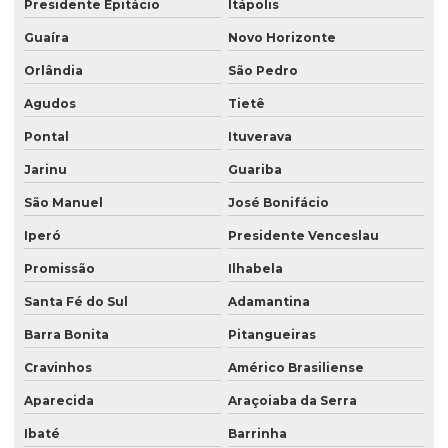
Presidente Epitácio
Itápolis
Guaíra
Novo Horizonte
Orlândia
São Pedro
Agudos
Tietê
Pontal
Ituverava
Jarinu
Guariba
São Manuel
José Bonifácio
Iperó
Presidente Venceslau
Promissão
Ilhabela
Santa Fé do Sul
Adamantina
Barra Bonita
Pitangueiras
Cravinhos
Américo Brasiliense
Aparecida
Araçoiaba da Serra
Ibaté
Barrinha