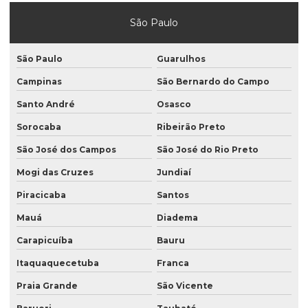
Fornecedor de saco valvulado
São Paulo
Indústria de saco valvulado
Lacres termoencolhivel de pvc
São Paulo
Guarulhos
Mão de obra de saco valvulado
Campinas
São Bernardo do Campo
Plástico gofrado
Santo André
Osasco
Sorocaba
Ribeirão Preto
Plástico gofrado para borracha
São José dos Campos
São José do Rio Preto
Plástico gofrado para embalar perfil de alumínio
Mogi das Cruzes
Jundiaí
Plástico gofrado para perfil de alumínio
Piracicaba
Santos
Rotulo bopp
Mauá
Diadema
Rotulo manga
Carapicuíba
Bauru
Rotulo sleeve
Itaquaquecetuba
Franca
Saco para argamassa
Praia Grande
São Vicente
Saco com degasagem