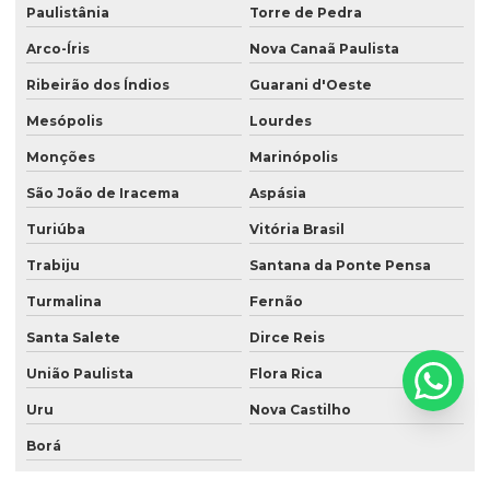
Paulistânia
Torre de Pedra
Arco-Íris
Nova Canaã Paulista
Ribeirão dos Índios
Guarani d'Oeste
Mesópolis
Lourdes
Monções
Marinópolis
São João de Iracema
Aspásia
Turiúba
Vitória Brasil
Trabiju
Santana da Ponte Pensa
Turmalina
Fernão
Santa Salete
Dirce Reis
União Paulista
Flora Rica
Uru
Nova Castilho
Borá