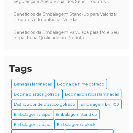
Segurança e Apelo Visual dos Seus Produtos
Benefícios da Embalagem Stand-Up para Valorizar
Produtos e Impulsionar Vendas
Benefícios da Embalagem Valvulada para Pó e Seu
Impacto na Qualidade do Produto
Benefícios da Embalagem Zipada para Proteger e
Preservar Produtos com Eficácia
Tags
Benefícios da Embalagem Ziplock para Conservação
e Organização Eficiente de Alimentos
Bisnagas laminadas
Bobina de filme gofrado
Benefícios da Embalagem Ziplock para Melhorar Sua
Rotina de Organização e Armazenamento
Bobina plástica gofrada
Bobinas plásticas laminadas
Distribuidor de plástico gofrado
Embalagem bm 100
Benefícios da Embalagem Ziplock para Organização
e Conservação Eficiente de Alimentos
Embalagem shape
Embalagem stand up
Benefícios da Embalagem Ziplock para Preservar
Embalagem zipada
Embalagem ziplock
Alimentos e Facilitar seu Dia a Dia