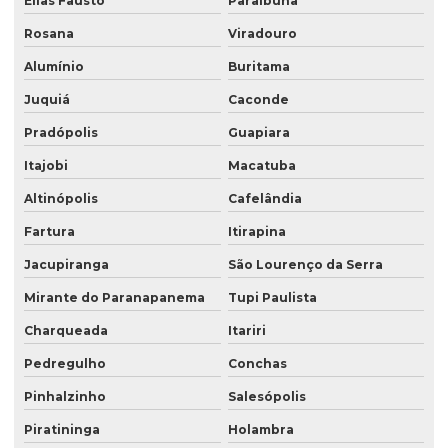
Elias Fausto
Paraibuna
Rosana
Viradouro
Alumínio
Buritama
Juquiá
Caconde
Pradópolis
Guapiara
Itajobi
Macatuba
Altinópolis
Cafelândia
Fartura
Itirapina
Jacupiranga
São Lourenço da Serra
Mirante do Paranapanema
Tupi Paulista
Charqueada
Itariri
Pedregulho
Conchas
Pinhalzinho
Salesópolis
Piratininga
Holambra