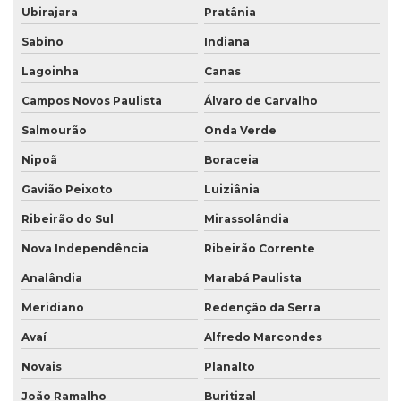
Ubirajara
Pratânia
Sabino
Indiana
Lagoinha
Canas
Campos Novos Paulista
Álvaro de Carvalho
Salmourão
Onda Verde
Nipoã
Boraceia
Gavião Peixoto
Luiziânia
Ribeirão do Sul
Mirassolândia
Nova Independência
Ribeirão Corrente
Analândia
Marabá Paulista
Meridiano
Redenção da Serra
Avaí
Alfredo Marcondes
Novais
Planalto
João Ramalho
Buritizal