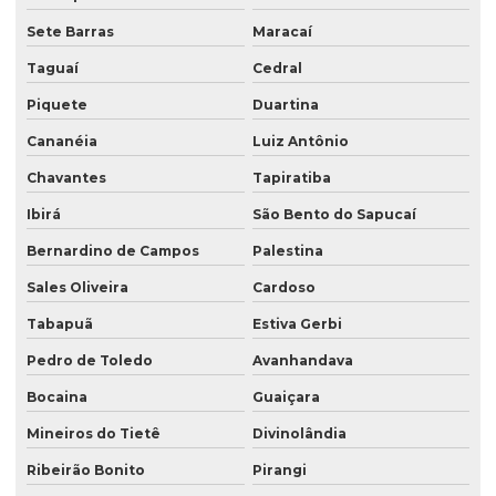
Sete Barras
Maracaí
Taguaí
Cedral
Piquete
Duartina
Cananéia
Luiz Antônio
Chavantes
Tapiratiba
Ibirá
São Bento do Sapucaí
Bernardino de Campos
Palestina
Sales Oliveira
Cardoso
Tabapuã
Estiva Gerbi
Pedro de Toledo
Avanhandava
Bocaina
Guaiçara
Mineiros do Tietê
Divinolândia
Ribeirão Bonito
Pirangi