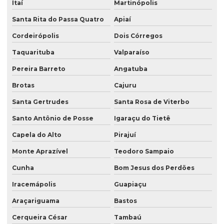
Itaí
Martinópolis
Santa Rita do Passa Quatro
Apiaí
Cordeirópolis
Dois Córregos
Taquarituba
Valparaíso
Pereira Barreto
Angatuba
Brotas
Cajuru
Santa Gertrudes
Santa Rosa de Viterbo
Santo Antônio de Posse
Igaraçu do Tietê
Capela do Alto
Pirajuí
Monte Aprazível
Teodoro Sampaio
Cunha
Bom Jesus dos Perdões
Iracemápolis
Guapiaçu
Araçariguama
Bastos
Cerqueira César
Tambaú