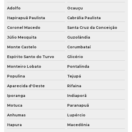
Adolfo
Ocauçu
Itapirapuã Paulista
Cabrália Paulista
Coronel Macedo
Santa Cruz da Conceição
Júlio Mesquita
Guzolândia
Monte Castelo
Corumbataí
Espírito Santo do Turvo
Glicério
Monteiro Lobato
Pontalinda
Populina
Tejupá
Aparecida d'Oeste
Rifaina
Iporanga
Indiaporã
Motuca
Paranapuã
Anhumas
Lupércio
Itapura
Macedônia