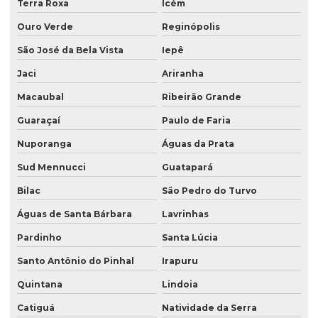
Terra Roxa
Icém
Ouro Verde
Reginópolis
São José da Bela Vista
Iepê
Jaci
Ariranha
Macaubal
Ribeirão Grande
Guaraçaí
Paulo de Faria
Nuporanga
Águas da Prata
Sud Mennucci
Guatapará
Bilac
São Pedro do Turvo
Águas de Santa Bárbara
Lavrinhas
Pardinho
Santa Lúcia
Santo Antônio do Pinhal
Irapuru
Quintana
Lindoia
Catiguá
Natividade da Serra