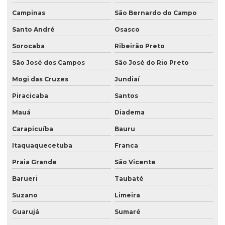
Lacres termoencolhivel de pvc
Campinas
São Bernardo do Campo
Mão de obra de saco valvulado
Santo André
Osasco
Sorocaba
Ribeirão Preto
Plástico gofrado
São José dos Campos
São José do Rio Preto
Plástico gofrado para borracha
Mogi das Cruzes
Jundiaí
Plástico gofrado para embalar perfil de alumínio
Piracicaba
Santos
Plástico gofrado para perfil de alumínio
Mauá
Diadema
Rotulo bopp
Carapicuíba
Bauru
Rotulo manga
Itaquaquecetuba
Franca
Rotulo sleeve
Praia Grande
São Vicente
Saco para argamassa
Barueri
Taubaté
Saco com degasagem
Suzano
Limeira
Saco kraft zip lock
Guarujá
Sumaré