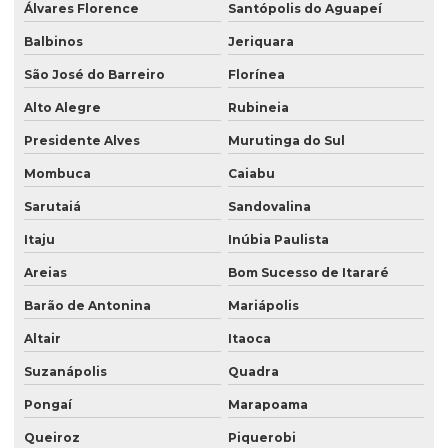
Álvares Florence
Santópolis do Aguapeí
Balbinos
Jeriquara
São José do Barreiro
Florínea
Alto Alegre
Rubineia
Presidente Alves
Murutinga do Sul
Mombuca
Caiabu
Sarutaiá
Sandovalina
Itaju
Inúbia Paulista
Areias
Bom Sucesso de Itararé
Barão de Antonina
Mariápolis
Altair
Itaoca
Suzanápolis
Quadra
Pongaí
Marapoama
Queiroz
Piquerobi