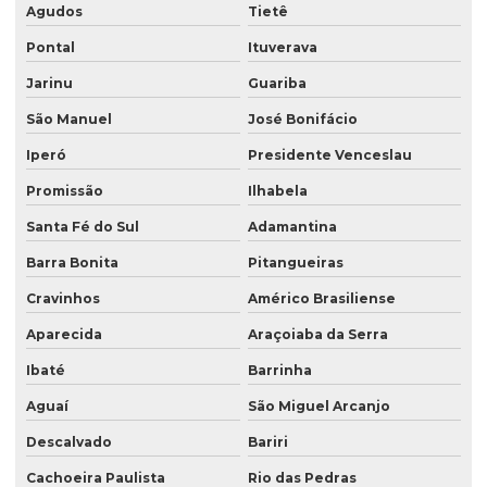
Agudos
Tietê
Pontal
Ituverava
Jarinu
Guariba
São Manuel
José Bonifácio
Iperó
Presidente Venceslau
Promissão
Ilhabela
Santa Fé do Sul
Adamantina
Barra Bonita
Pitangueiras
Cravinhos
Américo Brasiliense
Aparecida
Araçoiaba da Serra
Ibaté
Barrinha
Aguaí
São Miguel Arcanjo
Descalvado
Bariri
Cachoeira Paulista
Rio das Pedras