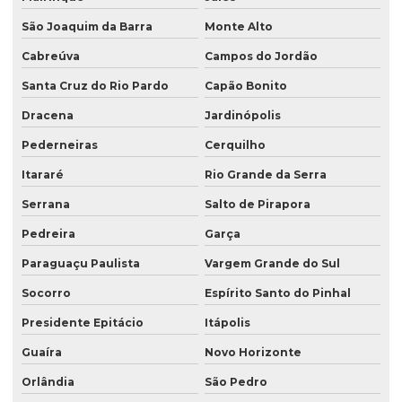
Sacos para laticínios
São Joaquim da Barra
Monte Alto
Venda de saco valvulado
Cabreúva
Campos do Jordão
Santa Cruz do Rio Pardo
Capão Bonito
Dracena
Jardinópolis
Pederneiras
Cerquilho
Itararé
Rio Grande da Serra
Serrana
Salto de Pirapora
Pedreira
Garça
Paraguaçu Paulista
Vargem Grande do Sul
Socorro
Espírito Santo do Pinhal
Presidente Epitácio
Itápolis
Guaíra
Novo Horizonte
Orlândia
São Pedro