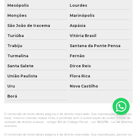
Mesópolis
Lourdes
Monções
Marinópolis
São João de Iracema
Aspásia
Turiúba
Vitória Brasil
Trabiju
Santana da Ponte Pensa
Turmalina
Fernão
Santa Salete
Dirce Reis
União Paulista
Flora Rica
Uru
Nova Castilho
Borá
O conteúdo do texto desta página é de direito reservado. Sua reprodução, parcial ou
total, mesmo citando nossos links, é proibida sem a autorização do autor. Crime de
violação de direito autoral – artigo 184 do Código Penal –
Lei 9610/98 - Lei de direitos
autorais
.
O conteúdo do texto desta página é de direito reservado. Sua reprodução, parcial ou