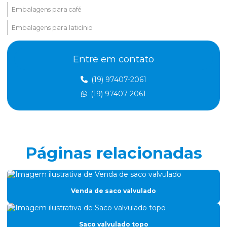
Embalagens para café
Embalagens para laticínio
Embalagens metalizadas
Entre em contato
Embalagens nylon poli
(19) 97407-2061
Embalegem valvulada para pó
(19) 97407-2061
Empresa de plástico gofrado
Empresa de são valvulado
Etiquetas adesivas em rolos
Páginas relacionadas
Fabrica de saco valvulado
Filme de alumínio para produtos finos
Venda de saco valvulado
Filme gofrado
Filme gofrado para perfil de alumínio
Saco valvulado topo