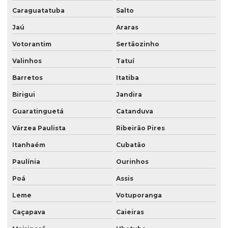
Caraguatatuba
Salto
Saco stand up
Jaú
Araras
Saco stand up pouche
Votorantim
Sertãozinho
Saco com válvula
Valinhos
Tatuí
Saco valvula lateral
Barretos
Itatiba
Saco valvula topo
Birigui
Jandira
Saco valvulado 18 kg
Guaratinguetá
Catanduva
Saco valvulado 20 kg
Várzea Paulista
Ribeirão Pires
Saco valvulado 25kg
Itanhaém
Cubatão
Saco valvulado 50 kg
Paulínia
Ourinhos
Saco valvulado para adubo
Poá
Assis
Leme
Votuporanga
Saco valvulado para alimentos
Caçapava
Caieiras
Saco valvulado para argamassa