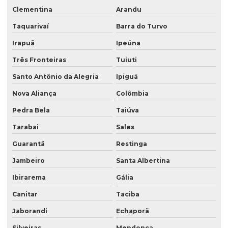
Clementina
Arandu
Taquarivaí
Barra do Turvo
Irapuã
Ipeúna
Três Fronteiras
Tuiuti
Santo Antônio da Alegria
Ipiguá
Nova Aliança
Colômbia
Pedra Bela
Taiúva
Tarabai
Sales
Guarantã
Restinga
Jambeiro
Santa Albertina
Ibirarema
Gália
Canitar
Taciba
Jaborandi
Echaporã
Silveiras
Mendonça