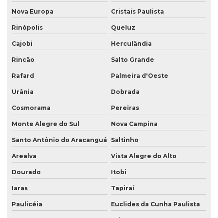
Nova Europa
Cristais Paulista
Rinópolis
Queluz
Cajobi
Herculândia
Rincão
Salto Grande
Rafard
Palmeira d'Oeste
Urânia
Dobrada
Cosmorama
Pereiras
Monte Alegre do Sul
Nova Campina
Santo Antônio do Aracanguá
Saltinho
Arealva
Vista Alegre do Alto
Dourado
Itobi
Iaras
Tapiraí
Paulicéia
Euclides da Cunha Paulista