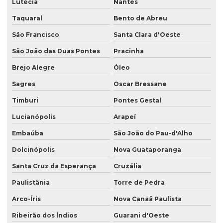
Lutécia
Nantes
Taquaral
Bento de Abreu
São Francisco
Santa Clara d'Oeste
São João das Duas Pontes
Pracinha
Brejo Alegre
Óleo
Sagres
Oscar Bressane
Timburi
Pontes Gestal
Lucianópolis
Arapeí
Embaúba
São João do Pau-d'Alho
Dolcinópolis
Nova Guataporanga
Santa Cruz da Esperança
Cruzália
Paulistânia
Torre de Pedra
Arco-Íris
Nova Canaã Paulista
Ribeirão dos Índios
Guarani d'Oeste