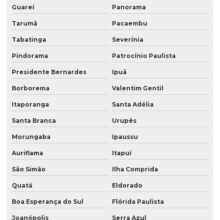
Guareí
Panorama
Tarumã
Pacaembu
Tabatinga
Severínia
Pindorama
Patrocínio Paulista
Presidente Bernardes
Ipuã
Borborema
Valentim Gentil
Itaporanga
Santa Adélia
Santa Branca
Urupês
Morungaba
Ipaussu
Auriflama
Itapuí
São Simão
Ilha Comprida
Quatá
Eldorado
Boa Esperança do Sul
Flórida Paulista
Joanópolis
Serra Azul