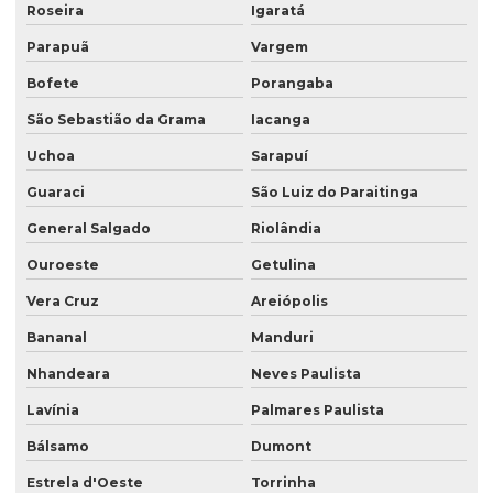
Roseira
Igaratá
Parapuã
Vargem
Bofete
Porangaba
São Sebastião da Grama
Iacanga
Uchoa
Sarapuí
Guaraci
São Luiz do Paraitinga
General Salgado
Riolândia
Ouroeste
Getulina
Vera Cruz
Areiópolis
Bananal
Manduri
Nhandeara
Neves Paulista
Lavínia
Palmares Paulista
Bálsamo
Dumont
Estrela d'Oeste
Torrinha