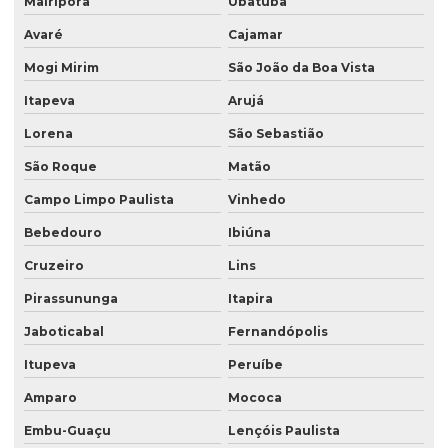
Mairiporã
Ubatuba
Saco valvulado para cal
Avaré
Cajamar
Saco valvulado para calcario
Mogi Mirim
São João da Boa Vista
Saco valvulado para cimento
Itapeva
Arujá
Saco valvulado para fertilizante
Lorena
São Sebastião
Saco valvulado para gesso
São Roque
Matão
Saco valvulado impresso
Campo Limpo Paulista
Vinhedo
Saco valvulado laminado
Bebedouro
Ibiúna
Saco valvulado laminado de rafia
Cruzeiro
Lins
Saco valvulado lateral
Pirassununga
Itapira
Jaboticabal
Fernandópolis
Saco valvulado com manga externa
Itupeva
Peruíbe
Saco valvulado multifolhado
Amparo
Mococa
Saco valvulado de papel
Embu-Guaçu
Lençóis Paulista
Saco valvulado polipropileno