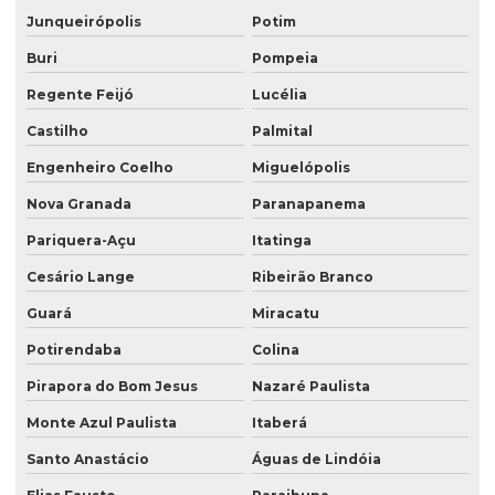
Junqueirópolis
Potim
Buri
Pompeia
Regente Feijó
Lucélia
Castilho
Palmital
Engenheiro Coelho
Miguelópolis
Nova Granada
Paranapanema
Pariquera-Açu
Itatinga
Cesário Lange
Ribeirão Branco
Guará
Miracatu
Potirendaba
Colina
Pirapora do Bom Jesus
Nazaré Paulista
Monte Azul Paulista
Itaberá
Santo Anastácio
Águas de Lindóia