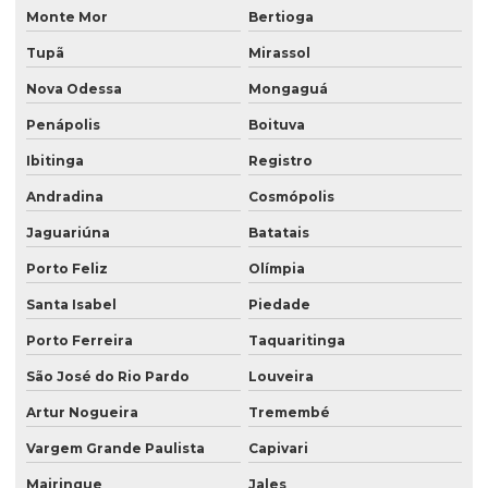
Monte Mor
Bertioga
Saco valvulado produto quimico
Tupã
Mirassol
Saco valvulado de rafia
Nova Odessa
Mongaguá
Saco valvulado de rafia impresso
Penápolis
Boituva
Saco valvulado rafia transparente
Ibitinga
Registro
Saco valvulado para sal
Andradina
Cosmópolis
Saco valvulado para textura
Jaguariúna
Batatais
Saco valvulado topo
Porto Feliz
Olímpia
Santa Isabel
Piedade
Saco valvulado15 kg
Porto Ferreira
Taquaritinga
Sacos para congelados
São José do Rio Pardo
Louveira
Sacos kraft
Artur Nogueira
Tremembé
Sacos laminados
Vargem Grande Paulista
Capivari
Sacos para lanche
Mairinque
Jales