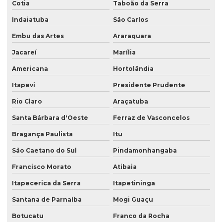
Saco laminado com bico
Cotia
Taboão da Serra
Indaiatuba
São Carlos
Saco laminado para café
Embu das Artes
Araraquara
Saco para pipoca
Jacareí
Marília
Saco plástico com alça laminado
Americana
Hortolândia
Saco plástico com bico
Itapevi
Presidente Prudente
Saco plástico com janela
Rio Claro
Araçatuba
Saco plástico refil
Santa Bárbara d'Oeste
Ferraz de Vasconcelos
Saco plástico valvula lateral
Bragança Paulista
Itu
Saco plastico valvulado
São Caetano do Sul
Pindamonhangaba
Saco plástico valvulado para adubo
Francisco Morato
Atibaia
Saco plastico valvulado para argamassa
Itapecerica da Serra
Itapetininga
Saco plastico valvulado para textura
Santana de Parnaíba
Mogi Guaçu
Botucatu
Franco da Rocha
Saco de rafia boca aberta