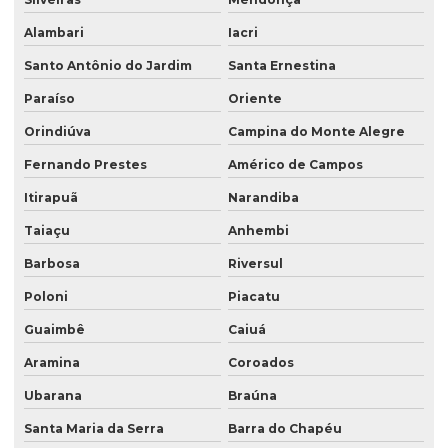
Alambari
Iacri
Santo Antônio do Jardim
Santa Ernestina
Paraíso
Oriente
Orindiúva
Campina do Monte Alegre
Fernando Prestes
Américo de Campos
Itirapuã
Narandiba
Taiaçu
Anhembi
Barbosa
Riversul
Poloni
Piacatu
Guaimbê
Caiuá
Aramina
Coroados
Ubarana
Braúna
Santa Maria da Serra
Barra do Chapéu