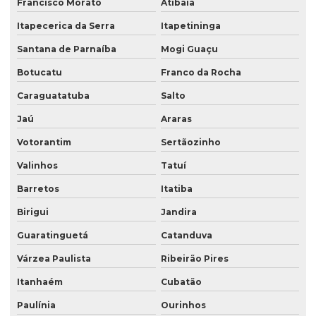
Francisco Morato
Atibaia
Saco plástico valvulado para adubo
Itapecerica da Serra
Itapetininga
Santana de Parnaíba
Mogi Guaçu
Saco plastico valvulado para argamassa
Botucatu
Franco da Rocha
Saco plastico valvulado para textura
Caraguatatuba
Salto
Saco de rafia boca aberta
Jaú
Araras
Saco stand up
Votorantim
Sertãozinho
Saco stand up pouche
Valinhos
Tatuí
Saco com válvula
Barretos
Itatiba
Saco valvula lateral
Birigui
Jandira
Saco valvula topo
Guaratinguetá
Catanduva
Saco valvulado 18 kg
Várzea Paulista
Ribeirão Pires
Saco valvulado 20 kg
Itanhaém
Cubatão
Saco valvulado 25kg
Paulínia
Ourinhos