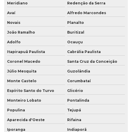
Meridiano
Redenção da Serra
Avaí
Alfredo Marcondes
Novais
Planalto
João Ramalho
Buritizal
Adolfo
Ocauçu
Itapirapuã Paulista
Cabrália Paulista
Coronel Macedo
Santa Cruz da Conceição
Júlio Mesquita
Guzolândia
Monte Castelo
Corumbataí
Espírito Santo do Turvo
Glicério
Monteiro Lobato
Pontalinda
Populina
Tejupá
Aparecida d'Oeste
Rifaina
Iporanga
Indiaporã