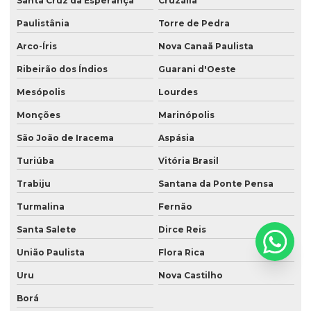
Santa Cruz da Esperança
Cruzália
Paulistânia
Torre de Pedra
Arco-Íris
Nova Canaã Paulista
Ribeirão dos Índios
Guarani d'Oeste
Mesópolis
Lourdes
Monções
Marinópolis
São João de Iracema
Aspásia
Turiúba
Vitória Brasil
Trabiju
Santana da Ponte Pensa
Turmalina
Fernão
Santa Salete
Dirce Reis
União Paulista
Flora Rica
Uru
Nova Castilho
Borá