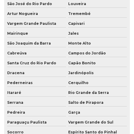
São José do Rio Pardo
Louveira
Sacos para congelados
Artur Nogueira
Tremembé
Sacos kraft
Vargem Grande Paulista
Capivari
Sacos laminados
Mairinque
Jales
Sacos para lanche
São Joaquim da Barra
Monte Alto
Sacos para laticínios
Cabreúva
Campos do Jordão
Venda de saco valvulado
Santa Cruz do Rio Pardo
Capão Bonito
Dracena
Jardinópolis
Pederneiras
Cerquilho
Itararé
Rio Grande da Serra
Serrana
Salto de Pirapora
Pedreira
Garça
Paraguaçu Paulista
Vargem Grande do Sul
Socorro
Espírito Santo do Pinhal