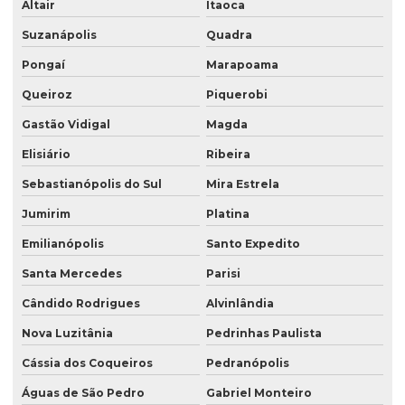
Altair
Itaoca
Suzanápolis
Quadra
Pongaí
Marapoama
Queiroz
Piquerobi
Gastão Vidigal
Magda
Elisiário
Ribeira
Sebastianópolis do Sul
Mira Estrela
Jumirim
Platina
Emilianópolis
Santo Expedito
Santa Mercedes
Parisi
Cândido Rodrigues
Alvinlândia
Nova Luzitânia
Pedrinhas Paulista
Cássia dos Coqueiros
Pedranópolis
Águas de São Pedro
Gabriel Monteiro