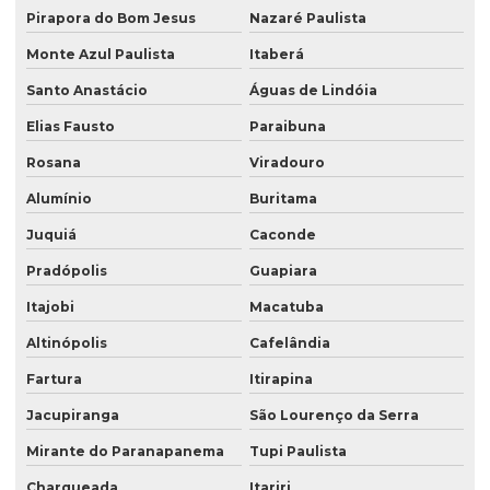
Pirapora do Bom Jesus
Nazaré Paulista
Monte Azul Paulista
Itaberá
Santo Anastácio
Águas de Lindóia
Elias Fausto
Paraibuna
Rosana
Viradouro
Alumínio
Buritama
Juquiá
Caconde
Pradópolis
Guapiara
Itajobi
Macatuba
Altinópolis
Cafelândia
Fartura
Itirapina
Jacupiranga
São Lourenço da Serra
Mirante do Paranapanema
Tupi Paulista
Charqueada
Itariri