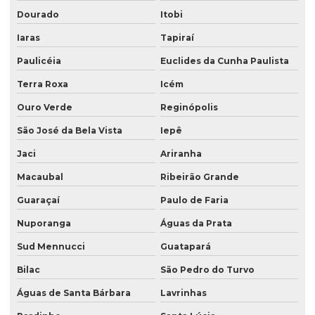
Dourado
Itobi
Iaras
Tapiraí
Paulicéia
Euclides da Cunha Paulista
Terra Roxa
Icém
Ouro Verde
Reginópolis
São José da Bela Vista
Iepê
Jaci
Ariranha
Macaubal
Ribeirão Grande
Guaraçaí
Paulo de Faria
Nuporanga
Águas da Prata
Sud Mennucci
Guatapará
Bilac
São Pedro do Turvo
Águas de Santa Bárbara
Lavrinhas