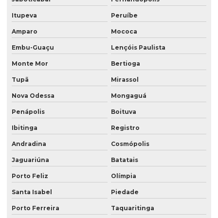
Saco valvulado lateral
Itupeva
Peruíbe
Saco valvulado com manga externa
Amparo
Mococa
Saco valvulado multifolhado
Embu-Guaçu
Lençóis Paulista
Saco valvulado de papel
Monte Mor
Bertioga
Saco valvulado polipropileno
Tupã
Mirassol
Saco valvulado produto quimico
Nova Odessa
Mongaguá
Saco valvulado de rafia
Penápolis
Boituva
Saco valvulado de rafia impresso
Ibitinga
Registro
Saco valvulado rafia transparente
Andradina
Cosmópolis
Saco valvulado para sal
Jaguariúna
Batatais
Porto Feliz
Olímpia
Saco valvulado para textura
Santa Isabel
Piedade
Saco valvulado topo
Porto Ferreira
Taquaritinga
Saco valvulado15 kg