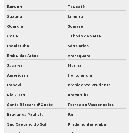
Rotulo sleeve
Barueri
Taubaté
Saco para argamassa
Suzano
Limeira
Saco com degasagem
Guarujá
Sumaré
Cotia
Taboão da Serra
Saco kraft zip lock
Indaiatuba
São Carlos
Saco laminado com bico
Embu das Artes
Araraquara
Saco laminado para café
Jacareí
Marília
Saco para pipoca
Americana
Hortolândia
Saco plástico com alça laminado
Itapevi
Presidente Prudente
Saco plástico com bico
Rio Claro
Araçatuba
Saco plástico com janela
Santa Bárbara d'Oeste
Ferraz de Vasconcelos
Saco plástico refil
Bragança Paulista
Itu
Saco plástico valvula lateral
São Caetano do Sul
Pindamonhangaba
Saco plastico valvulado