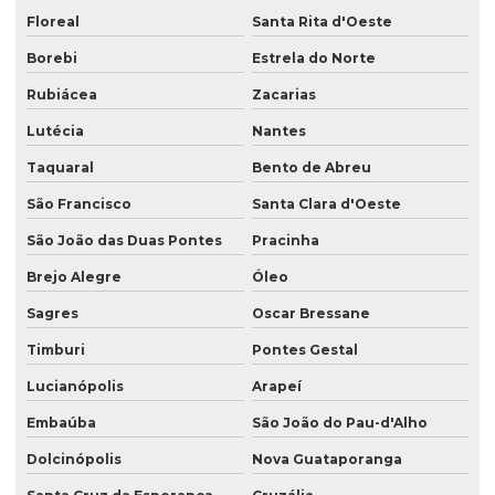
Floreal
Santa Rita d'Oeste
Borebi
Estrela do Norte
Rubiácea
Zacarias
Lutécia
Nantes
Taquaral
Bento de Abreu
São Francisco
Santa Clara d'Oeste
São João das Duas Pontes
Pracinha
Brejo Alegre
Óleo
Sagres
Oscar Bressane
Timburi
Pontes Gestal
Lucianópolis
Arapeí
Embaúba
São João do Pau-d'Alho
Dolcinópolis
Nova Guataporanga