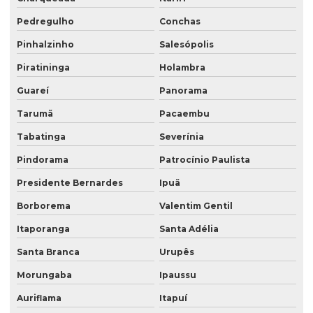
Pedregulho
Conchas
Pinhalzinho
Salesópolis
Piratininga
Holambra
Guareí
Panorama
Tarumã
Pacaembu
Tabatinga
Severínia
Pindorama
Patrocínio Paulista
Presidente Bernardes
Ipuã
Borborema
Valentim Gentil
Itaporanga
Santa Adélia
Santa Branca
Urupês
Morungaba
Ipaussu
Auriflama
Itapuí