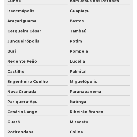
Cunha
Bom Jesus dos Perdões
Iracemápolis
Guapiaçu
Araçariguama
Bastos
Cerqueira César
Tambaú
Junqueirópolis
Potim
Buri
Pompeia
Regente Feijó
Lucélia
Castilho
Palmital
Engenheiro Coelho
Miguelópolis
Nova Granada
Paranapanema
Pariquera-Açu
Itatinga
Cesário Lange
Ribeirão Branco
Guará
Miracatu
Potirendaba
Colina