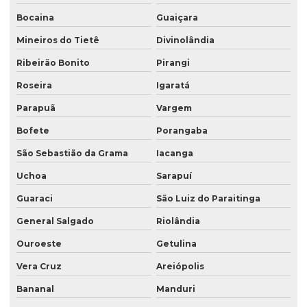
Bocaina
Guaiçara
Mineiros do Tietê
Divinolândia
Ribeirão Bonito
Pirangi
Roseira
Igaratá
Parapuã
Vargem
Bofete
Porangaba
São Sebastião da Grama
Iacanga
Uchoa
Sarapuí
Guaraci
São Luiz do Paraitinga
General Salgado
Riolândia
Ouroeste
Getulina
Vera Cruz
Areiópolis
Bananal
Manduri