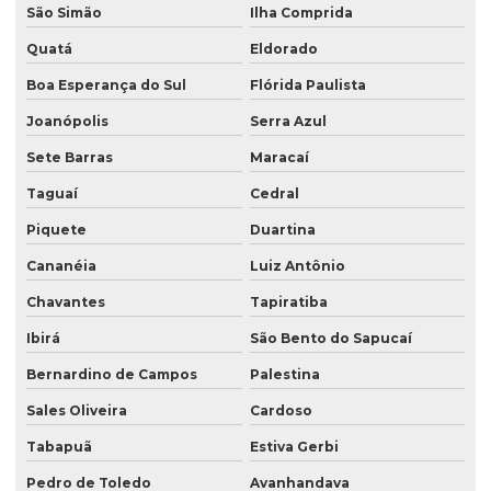
São Simão
Ilha Comprida
Quatá
Eldorado
Boa Esperança do Sul
Flórida Paulista
Joanópolis
Serra Azul
Sete Barras
Maracaí
Taguaí
Cedral
Piquete
Duartina
Cananéia
Luiz Antônio
Chavantes
Tapiratiba
Ibirá
São Bento do Sapucaí
Bernardino de Campos
Palestina
Sales Oliveira
Cardoso
Tabapuã
Estiva Gerbi
Pedro de Toledo
Avanhandava