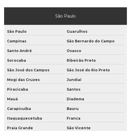
Folha para manteiga laminada
São Paulo
Fornecedor de plástico gofrado
Fornecedor de saco valvulado
São Paulo
Guarulhos
Indústria de saco valvulado
Campinas
São Bernardo do Campo
Santo André
Osasco
Lacres termoencolhivel de pvc
Sorocaba
Ribeirão Preto
Mão de obra de saco valvulado
São José dos Campos
São José do Rio Preto
Plástico gofrado
Mogi das Cruzes
Jundiaí
Plástico gofrado para borracha
Piracicaba
Santos
Plástico gofrado para embalar perfil de alumínio
Mauá
Diadema
Plástico gofrado para perfil de alumínio
Carapicuíba
Bauru
Rotulo bopp
Itaquaquecetuba
Franca
Rotulo manga
Praia Grande
São Vicente