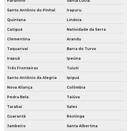
Pardinho
Santa Lúcia
Santo Antônio do Pinhal
Irapuru
Quintana
Lindoia
Catiguá
Natividade da Serra
Clementina
Arandu
Taquarivaí
Barra do Turvo
Irapuã
Ipeúna
Três Fronteiras
Tuiuti
Santo Antônio da Alegria
Ipiguá
Nova Aliança
Colômbia
Pedra Bela
Taiúva
Tarabai
Sales
Guarantã
Restinga
Jambeiro
Santa Albertina