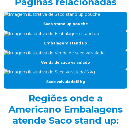
Páginas relacionadas
Fabrica de saco valvulado
Filme de alumínio para produtos finos
Saco stand up pouche
Filme gofrado
Filme gofrado para perfil de alumínio
Embalagem stand up
Filme para leites e derivados
Filme nylon poli para congelados
Venda de saco valvulado
Filme plástico para embalar carne
Filme plástico gofrado
Saco valvulado15 kg
Filme plástico sr coex
Regiões onde a
Filme termoencolhivel para vácuo
Americano Embalagens
Filmes laminados
atende Saco stand up:
Filmes plásticos para congelados
Filmes termoformagem