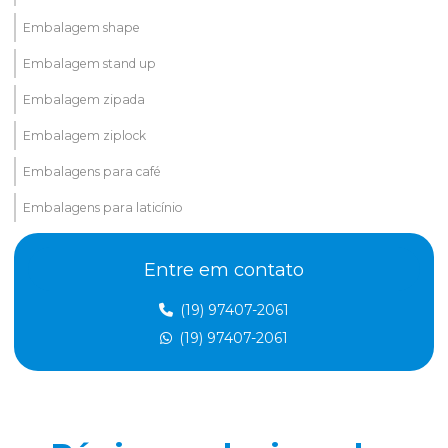
Embalagem shape
Embalagem stand up
Embalagem zipada
Embalagem ziplock
Embalagens para café
Embalagens para laticínio
Embalagens metalizadas
Entre em contato
Embalagens nylon poli
(19) 97407-2061
Embalegem valvulada para pó
(19) 97407-2061
Empresa de plástico gofrado
Empresa de são valvulado
Etiquetas adesivas em rolos