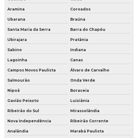
Aramina
Coroados
Ubarana
Braúna
Santa Maria da Serra
Barra do Chapéu
Ubirajara
Pratânia
Sabino
Indiana
Lagoinha
Canas
Campos Novos Paulista
Álvaro de Carvalho
Salmourão
Onda Verde
Nipoã
Boraceia
Gavião Peixoto
Luiziânia
Ribeirão do Sul
Mirassolândia
Nova Independência
Ribeirão Corrente
Analândia
Marabá Paulista