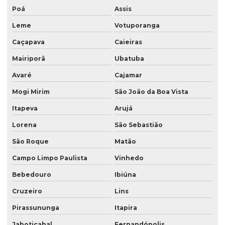
Poá
Assis
Saco valvulado 50 kg
Leme
Votuporanga
Saco valvulado para adubo
Caçapava
Caieiras
Saco valvulado para alimentos
Mairiporã
Ubatuba
Saco valvulado para argamassa
Avaré
Cajamar
Saco valvulado para cal
Mogi Mirim
São João da Boa Vista
Saco valvulado para calcario
Itapeva
Arujá
Saco valvulado para cimento
Lorena
São Sebastião
Saco valvulado para fertilizante
São Roque
Matão
Saco valvulado para gesso
Campo Limpo Paulista
Vinhedo
Saco valvulado impresso
Bebedouro
Ibiúna
Saco valvulado laminado
Cruzeiro
Lins
Pirassununga
Itapira
Saco valvulado laminado de rafia
Jaboticabal
Fernandópolis