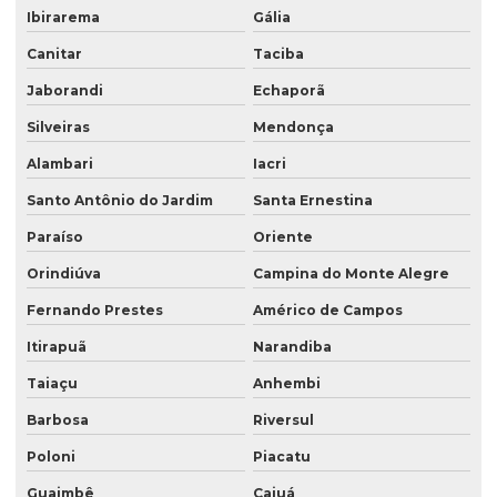
Ibirarema
Gália
Canitar
Taciba
Jaborandi
Echaporã
Silveiras
Mendonça
Alambari
Iacri
Santo Antônio do Jardim
Santa Ernestina
Paraíso
Oriente
Orindiúva
Campina do Monte Alegre
Fernando Prestes
Américo de Campos
Itirapuã
Narandiba
Taiaçu
Anhembi
Barbosa
Riversul
Poloni
Piacatu
Guaimbê
Caiuá