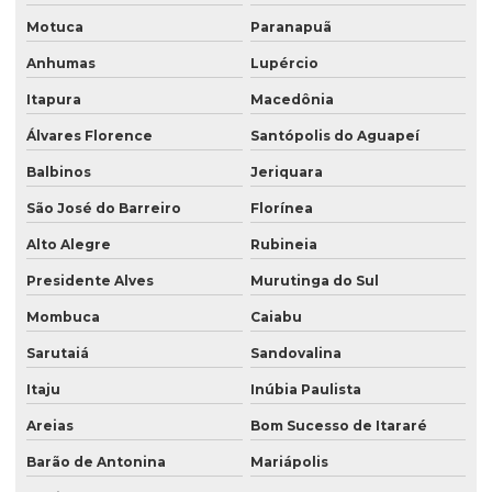
Motuca
Paranapuã
Anhumas
Lupércio
Itapura
Macedônia
Álvares Florence
Santópolis do Aguapeí
Balbinos
Jeriquara
São José do Barreiro
Florínea
Alto Alegre
Rubineia
Presidente Alves
Murutinga do Sul
Mombuca
Caiabu
Sarutaiá
Sandovalina
Itaju
Inúbia Paulista
Areias
Bom Sucesso de Itararé
Barão de Antonina
Mariápolis