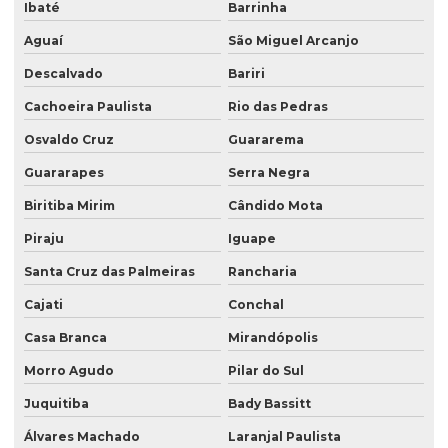
Ibaté
Barrinha
Aguaí
São Miguel Arcanjo
Descalvado
Bariri
Cachoeira Paulista
Rio das Pedras
Osvaldo Cruz
Guararema
Guararapes
Serra Negra
Biritiba Mirim
Cândido Mota
Piraju
Iguape
Santa Cruz das Palmeiras
Rancharia
Cajati
Conchal
Casa Branca
Mirandópolis
Morro Agudo
Pilar do Sul
Juquitiba
Bady Bassitt
Álvares Machado
Laranjal Paulista