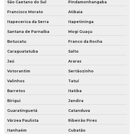
São Caetano do Sul
Pindamonhangaba
Saco plástico valvulado para adubo
Francisco Morato
Atibaia
Saco plastico valvulado para argamassa
Itapecerica da Serra
Itapetininga
Saco plastico valvulado para textura
Santana de Parnaíba
Mogi Guaçu
Botucatu
Franco da Rocha
Saco de rafia boca aberta
Caraguatatuba
Salto
Saco stand up
Jaú
Araras
Saco stand up pouche
Votorantim
Sertãozinho
Saco com válvula
Valinhos
Tatuí
Saco valvula lateral
Barretos
Itatiba
Saco valvula topo
Birigui
Jandira
Saco valvulado 18 kg
Guaratinguetá
Catanduva
Saco valvulado 20 kg
Várzea Paulista
Ribeirão Pires
Saco valvulado 25kg
Itanhaém
Cubatão