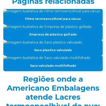
Páginas relacionadas
Fabrica de saco valvulado
Filme de alumínio para produtos finos
Filme termoencolhivel para vácuo
Filme gofrado
Filme gofrado para perfil de alumínio
Empresa de plástico gofrado
Filme para leites e derivados
Filme nylon poli para congelados
Saco plastico valvulado
Filme plástico para embalar carne
Filme plástico gofrado
Saco valvulado multifolhado
Filme plástico sr coex
Regiões onde a
Filme termoencolhivel para vácuo
Americano Embalagens
Filmes laminados
atende Lacres
Filmes plásticos para congelados
Filmes termoformagem