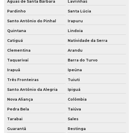
Águas de Santa Bárbara
Lavrinhas
Pardinho
Santa Lúcia
Santo Antônio do Pinhal
Irapuru
Quintana
Lindoia
Catiguá
Natividade da Serra
Clementina
Arandu
Taquarivaí
Barra do Turvo
Irapuã
Ipeúna
Três Fronteiras
Tuiuti
Santo Antônio da Alegria
Ipiguá
Nova Aliança
Colômbia
Pedra Bela
Taiúva
Tarabai
Sales
Guarantã
Restinga