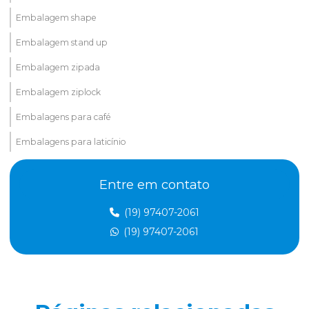
Embalagem shape
Embalagem stand up
Embalagem zipada
Embalagem ziplock
Embalagens para café
Embalagens para laticínio
Embalagens metalizadas
Entre em contato
Embalagens nylon poli
(19) 97407-2061
Embalegem valvulada para pó
(19) 97407-2061
Empresa de plástico gofrado
Empresa de são valvulado
Etiquetas adesivas em rolos