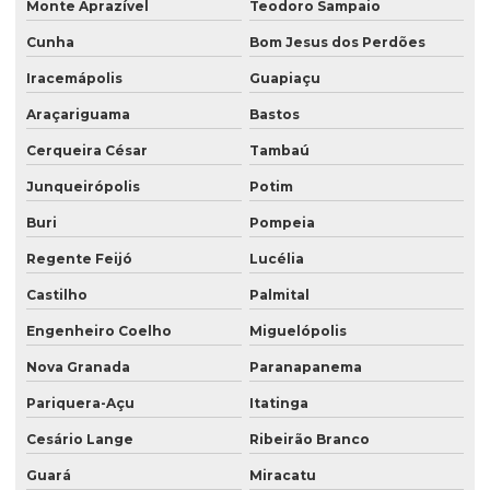
Monte Aprazível
Teodoro Sampaio
Cunha
Bom Jesus dos Perdões
Iracemápolis
Guapiaçu
Araçariguama
Bastos
Cerqueira César
Tambaú
Junqueirópolis
Potim
Buri
Pompeia
Regente Feijó
Lucélia
Castilho
Palmital
Engenheiro Coelho
Miguelópolis
Nova Granada
Paranapanema
Pariquera-Açu
Itatinga
Cesário Lange
Ribeirão Branco
Guará
Miracatu