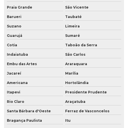
Rotulo sleeve
Praia Grande
São Vicente
Saco para argamassa
Barueri
Taubaté
Saco com degasagem
Suzano
Limeira
Saco kraft zip lock
Guarujá
Sumaré
Saco laminado com bico
Cotia
Taboão da Serra
Indaiatuba
São Carlos
Saco laminado para café
Embu das Artes
Araraquara
Saco para pipoca
Jacareí
Marília
Saco plástico com alça laminado
Americana
Hortolândia
Saco plástico com bico
Itapevi
Presidente Prudente
Saco plástico com janela
Rio Claro
Araçatuba
Saco plástico refil
Santa Bárbara d'Oeste
Ferraz de Vasconcelos
Saco plástico valvula lateral
Bragança Paulista
Itu
Saco plastico valvulado