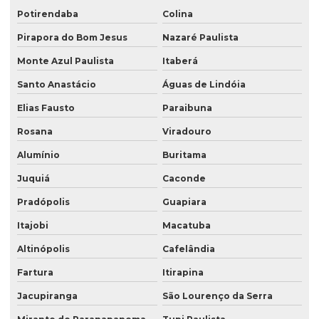
Potirendaba
Colina
Pirapora do Bom Jesus
Nazaré Paulista
Monte Azul Paulista
Itaberá
Santo Anastácio
Águas de Lindóia
Elias Fausto
Paraibuna
Rosana
Viradouro
Alumínio
Buritama
Juquiá
Caconde
Pradópolis
Guapiara
Itajobi
Macatuba
Altinópolis
Cafelândia
Fartura
Itirapina
Jacupiranga
São Lourenço da Serra