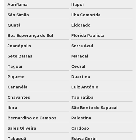
Auriflama
Itapuí
São Simão
Ilha Comprida
Quatá
Eldorado
Boa Esperança do Sul
Flórida Paulista
Joanópolis
Serra Azul
Sete Barras
Maracaí
Taguaí
Cedral
Piquete
Duartina
Cananéia
Luiz Antônio
Chavantes
Tapiratiba
Ibirá
São Bento do Sapucaí
Bernardino de Campos
Palestina
Sales Oliveira
Cardoso
Tabapuã
Estiva Gerbi