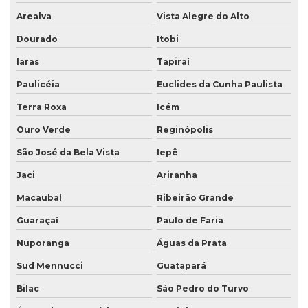
Arealva
Vista Alegre do Alto
Dourado
Itobi
Iaras
Tapiraí
Paulicéia
Euclides da Cunha Paulista
Terra Roxa
Icém
Ouro Verde
Reginópolis
São José da Bela Vista
Iepê
Jaci
Ariranha
Macaubal
Ribeirão Grande
Guaraçaí
Paulo de Faria
Nuporanga
Águas da Prata
Sud Mennucci
Guatapará
Bilac
São Pedro do Turvo