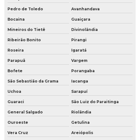
Pedro de Toledo
Avanhandava
Bocaina
Guaiçara
Mineiros do Tietê
Divinolândia
Ribeirão Bonito
Pirangi
Roseira
Igaratá
Parapuã
Vargem
Bofete
Porangaba
São Sebastião da Grama
Iacanga
Uchoa
Sarapuí
Guaraci
São Luiz do Paraitinga
General Salgado
Riolândia
Ouroeste
Getulina
Vera Cruz
Areiópolis