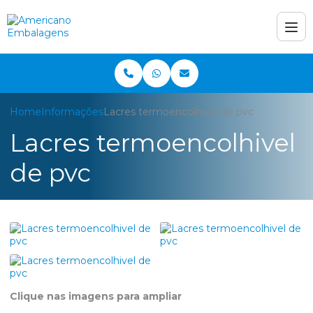
Home
Informações
Lacres termoencolhivel de pvc
Lacres termoencolhivel
de pvc
Clique nas imagens para ampliar