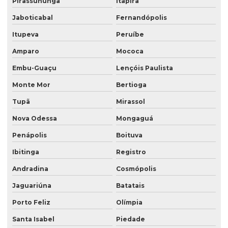
Saco valvulado lateral
Pirassununga
Itapira
Jaboticabal
Fernandópolis
Saco valvulado com manga externa
Itupeva
Peruíbe
Saco valvulado multifolhado
Amparo
Mococa
Saco valvulado de papel
Embu-Guaçu
Lençóis Paulista
Saco valvulado polipropileno
Monte Mor
Bertioga
Saco valvulado produto quimico
Tupã
Mirassol
Saco valvulado de rafia
Nova Odessa
Mongaguá
Saco valvulado de rafia impresso
Penápolis
Boituva
Saco valvulado rafia transparente
Ibitinga
Registro
Saco valvulado para sal
Andradina
Cosmópolis
Saco valvulado para textura
Jaguariúna
Batatais
Saco valvulado topo
Porto Feliz
Olímpia
Santa Isabel
Piedade
Saco valvulado15 kg