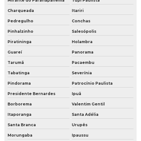
Mirante do Paranapanema
Tupi Paulista
Charqueada
Itariri
Pedregulho
Conchas
Pinhalzinho
Salesópolis
Piratininga
Holambra
Guareí
Panorama
Tarumã
Pacaembu
Tabatinga
Severínia
Pindorama
Patrocínio Paulista
Presidente Bernardes
Ipuã
Borborema
Valentim Gentil
Itaporanga
Santa Adélia
Santa Branca
Urupês
Morungaba
Ipaussu