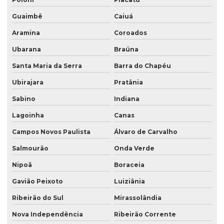
Guaimbê
Caiuá
Aramina
Coroados
Ubarana
Braúna
Santa Maria da Serra
Barra do Chapéu
Ubirajara
Pratânia
Sabino
Indiana
Lagoinha
Canas
Campos Novos Paulista
Álvaro de Carvalho
Salmourão
Onda Verde
Nipoã
Boraceia
Gavião Peixoto
Luiziânia
Ribeirão do Sul
Mirassolândia
Nova Independência
Ribeirão Corrente