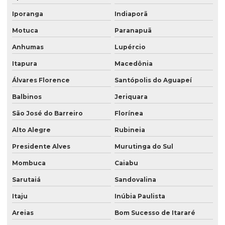
Iporanga
Indiaporã
Motuca
Paranapuã
Anhumas
Lupércio
Itapura
Macedônia
Álvares Florence
Santópolis do Aguapeí
Balbinos
Jeriquara
São José do Barreiro
Florínea
Alto Alegre
Rubineia
Presidente Alves
Murutinga do Sul
Mombuca
Caiabu
Sarutaiá
Sandovalina
Itaju
Inúbia Paulista
Areias
Bom Sucesso de Itararé