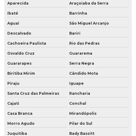
Aparecida
Araçoiaba da Serra
Ibaté
Barrinha
Aguaí
São Miguel Arcanjo
Descalvado
Bariri
Cachoeira Paulista
Rio das Pedras
Osvaldo Cruz
Guararema
Guararapes
Serra Negra
Biritiba Mirim
Cândido Mota
Piraju
Iguape
Santa Cruz das Palmeiras
Rancharia
Cajati
Conchal
Casa Branca
Mirandópolis
Morro Agudo
Pilar do Sul
Juquitiba
Bady Bassitt