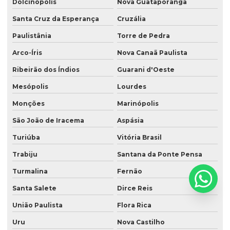
Dolcinópolis
Nova Guataporanga
Santa Cruz da Esperança
Cruzália
Paulistânia
Torre de Pedra
Arco-Íris
Nova Canaã Paulista
Ribeirão dos Índios
Guarani d'Oeste
Mesópolis
Lourdes
Monções
Marinópolis
São João de Iracema
Aspásia
Turiúba
Vitória Brasil
Trabiju
Santana da Ponte Pensa
Turmalina
Fernão
Santa Salete
Dirce Reis
União Paulista
Flora Rica
Uru
Nova Castilho