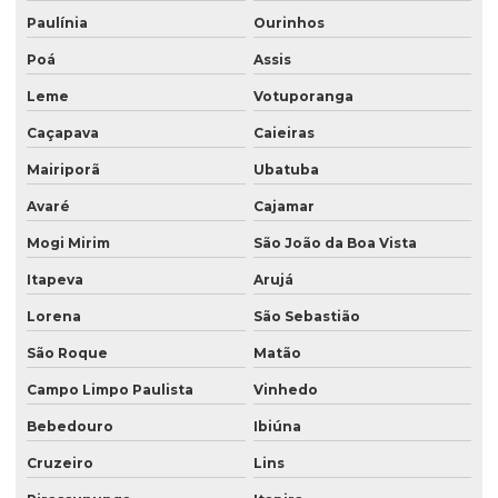
Saco valvulado 50 kg
Paulínia
Ourinhos
Saco valvulado para adubo
Poá
Assis
Leme
Votuporanga
Saco valvulado para alimentos
Caçapava
Caieiras
Saco valvulado para argamassa
Mairiporã
Ubatuba
Saco valvulado para cal
Avaré
Cajamar
Saco valvulado para calcario
Mogi Mirim
São João da Boa Vista
Saco valvulado para cimento
Itapeva
Arujá
Saco valvulado para fertilizante
Lorena
São Sebastião
Saco valvulado para gesso
São Roque
Matão
Saco valvulado impresso
Campo Limpo Paulista
Vinhedo
Saco valvulado laminado
Bebedouro
Ibiúna
Saco valvulado laminado de rafia
Cruzeiro
Lins