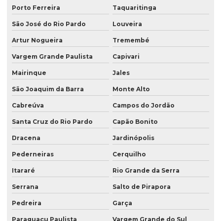
Porto Ferreira
Taquaritinga
Sacos para congelados
São José do Rio Pardo
Louveira
Sacos kraft
Artur Nogueira
Tremembé
Sacos laminados
Vargem Grande Paulista
Capivari
Sacos para lanche
Mairinque
Jales
Sacos para laticínios
São Joaquim da Barra
Monte Alto
Venda de saco valvulado
Cabreúva
Campos do Jordão
Santa Cruz do Rio Pardo
Capão Bonito
Dracena
Jardinópolis
Pederneiras
Cerquilho
Itararé
Rio Grande da Serra
Serrana
Salto de Pirapora
Pedreira
Garça
Paraguaçu Paulista
Vargem Grande do Sul