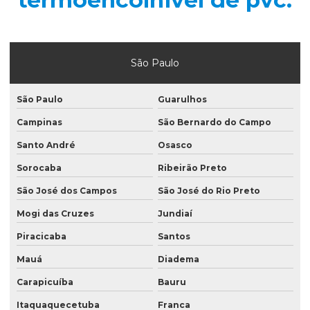
termoencolhivel de pvc:
Folha para manteiga laminada
Fornecedor de plástico gofrado
São Paulo
Fornecedor de saco valvulado
Indústria de saco valvulado
São Paulo
Guarulhos
Lacres termoencolhivel de pvc
Campinas
São Bernardo do Campo
Mão de obra de saco valvulado
Santo André
Osasco
Sorocaba
Ribeirão Preto
Plástico gofrado
São José dos Campos
São José do Rio Preto
Plástico gofrado para borracha
Mogi das Cruzes
Jundiaí
Plástico gofrado para embalar perfil de alumínio
Piracicaba
Santos
Plástico gofrado para perfil de alumínio
Mauá
Diadema
Rotulo bopp
Carapicuíba
Bauru
Rotulo manga
Itaquaquecetuba
Franca