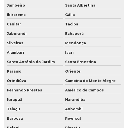
Jambeiro
Santa Albertina
Ibirarema
Gália
Canitar
Taciba
Jaborandi
Echaporã
Silveiras
Mendonça
Alambari
Iacri
Santo Antônio do Jardim
Santa Ernestina
Paraíso
Oriente
Orindiúva
Campina do Monte Alegre
Fernando Prestes
Américo de Campos
Itirapuã
Narandiba
Taiaçu
Anhembi
Barbosa
Riversul
Poloni
Piacatu