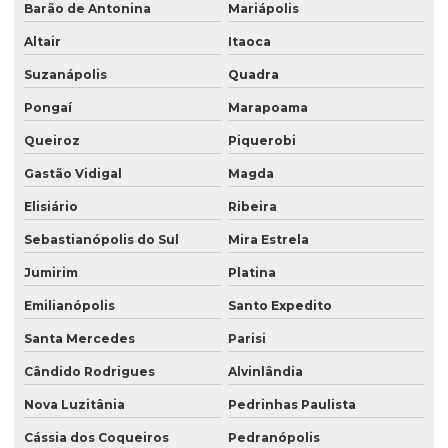
Barão de Antonina
Mariápolis
Altair
Itaoca
Suzanápolis
Quadra
Pongaí
Marapoama
Queiroz
Piquerobi
Gastão Vidigal
Magda
Elisiário
Ribeira
Sebastianópolis do Sul
Mira Estrela
Jumirim
Platina
Emilianópolis
Santo Expedito
Santa Mercedes
Parisi
Cândido Rodrigues
Alvinlândia
Nova Luzitânia
Pedrinhas Paulista
Cássia dos Coqueiros
Pedranópolis