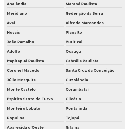
Analândia
Marabá Paulista
Meridiano
Redenção da Serra
Avaí
Alfredo Marcondes
Novais
Planalto
João Ramalho
Buritizal
Adolfo
Ocauçu
Itapirapuã Paulista
Cabrália Paulista
Coronel Macedo
Santa Cruz da Conceição
Júlio Mesquita
Guzolândia
Monte Castelo
Corumbataí
Espírito Santo do Turvo
Glicério
Monteiro Lobato
Pontalinda
Populina
Tejupá
Aparecida d'Oeste
Rifaina