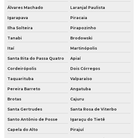
Álvares Machado
Laranjal Paulista
Igarapava
Piracaia
Ilha Solteira
Pirapozinho
Tanabi
Brodowski
Itaí
Martinópolis
Santa Rita do Passa Quatro
Apiaí
Cordeirópolis
Dois Córregos
Taquarituba
Valparaíso
Pereira Barreto
Angatuba
Brotas
Cajuru
Santa Gertrudes
Santa Rosa de Viterbo
Santo Antônio de Posse
Igaraçu do Tietê
Capela do Alto
Pirajuí